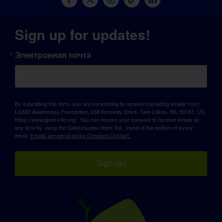
Sign up for updates!
Электронная почта
By submitting this form, you are consenting to receive marketing emails from:
LGMD Awareness Foundation, 638 Kennedy Drive, Twin Lakes, WI, 53181, US,
https://www.lgmd-info.org/. You can revoke your consent to receive emails at
any time by using the SafeUnsubscribe® link, found at the bottom of every
email.
Emails are serviced by Constant Contact.
Sign up!