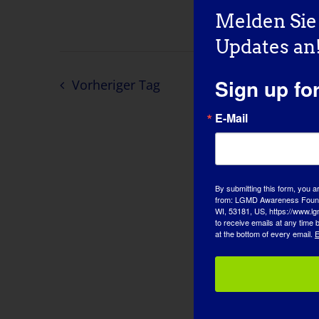
Melden Sie 
Updates an
Sign up fo
Vorheriger Tag
E-Mail
By submitting this form, you a
from: LGMD Awareness Founda
WI, 53181, US, https://www.lg
to receive emails at any time
at the bottom of every email.
E