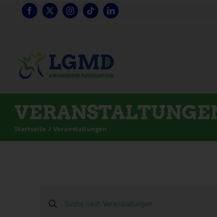
Zum
Inhalt
springen
VERANSTALTUNGE
Startseite
Veranstaltungen
Veranstaltungen
Schlüsselwort