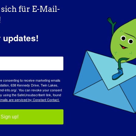
sich für E-Mail-
!
r updates!
re consenting to receive marketing emails
tion, 638 Kennedy Drive, Twin Lakes,
md-info.org/. You can revoke your consent
 by using the SafeUnsubscribe® link, found
mails are serviced by Constant Contact.
Sign up!