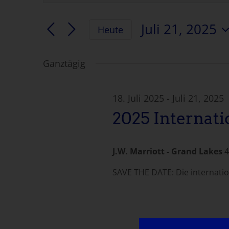
eingeben.
Suche
Suche
Juli 21, 2025
Heute
nach
und
Datum
Veranstaltungen
auswählen.
nach
Ganztägig
Ansichten
Schlüsselwort.
Navigation
18. Juli 2025
-
Juli 21, 2025
2025 Internat
J.W. Marriott - Grand Lakes
4
SAVE THE DATE: Die internatio