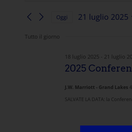
la
Ricerca
parola
21 luglio 2025
Oggi
chiave.
e
Selezionare
Cercare
la
Eventi
Tutto il giorno
visualizzazione
data.
per
parola
Navigazione
chiave.
18 luglio 2025
-
21 luglio 2
2025 Conferen
J.W. Marriott - Grand Lakes
4
SALVATE LA DATA: la Conferenz