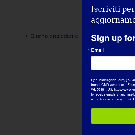
Iscriviti pe
aggiornamen
Sign up fo
Giorno precedente
Email
By submitting this form, you a
from: LGMD Awareness Founda
WI, 53181, US, https://www.lg
to receive emails at any time
at the bottom of every email.
E