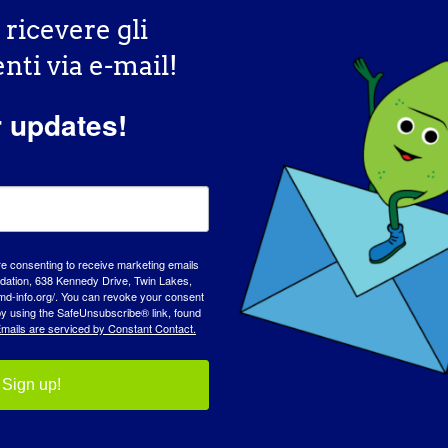
r ricevere gli
ti via e-mail!
r updates!
re consenting to receive marketing emails
tion, 638 Kennedy Drive, Twin Lakes,
md-info.org/. You can revoke your consent
 by using the SafeUnsubscribe® link, found
mails are serviced by Constant Contact.
Sign up!