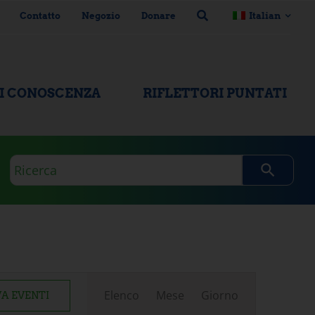
Contatto
Negozio
Donare
Italian
DI CONOSCENZA
RIFLETTORI PUNTATI
Domanda
di
ricerca
Evento
Elenco
Mese
Giorno
A EVENTI
Visualizzazioni