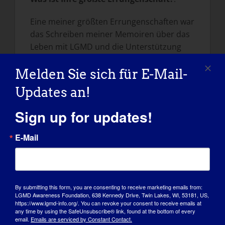
Eine meiner größten Errungenschaften war
das Schreiben meiner Memoiren über das
Leben mit LGMD und die Unterstützung
anderer bei der Überwindung ihrer
Melden Sie sich für E-Mail-
Verschiedenheit. Auch der Abschluss der
Universität war ein Erfolg.
Updates an!
Wie hat LGMD Sie zu der Person
Sign up for updates!
gemacht, die Sie heute sind?
E-Mail
Ich betrachte die Dinge, die ich tun kann,
nicht als selbstverständlich. Ich nutze
meine Behinderung, um andere durch
meine Memoiren und inspirierende
By submitting this form, you are consenting to receive marketing emails from:
Vorträge aufzuklären.
LGMD Awareness Foundation, 638 Kennedy Drive, Twin Lakes, WI, 53181, US,
https://www.lgmd-info.org/. You can revoke your consent to receive emails at
any time by using the SafeUnsubscribe® link, found at the bottom of every
Was möchten Sie der Welt über LGMD
email.
Emails are serviced by Constant Contact.