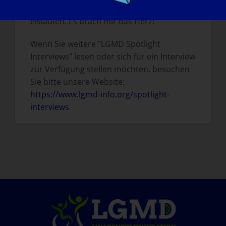
Kontrakturen) und ich konnte nicht mehr
eislaufen. Es brach mir das Herz!
Wenn Sie weitere "LGMD Spotlight
Interviews" lesen oder sich für ein Interview
zur Verfügung stellen möchten, besuchen
Sie bitte unsere Website:
https://www.lgmd-info.org/spotlight-
interviews