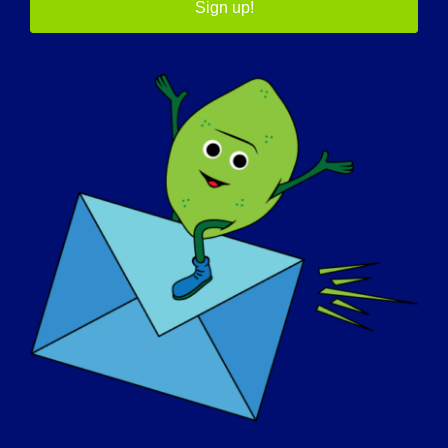
Sign up!
LGMD лишает человека силы его
волевых мышц, но не влияет на
интеллект. Физическая неполноценность
может быть очень неприятной, но
осуждение окружающих из-за
инвалидности может быть гораздо хуже.
Если бы ваш LGMD можно было
"вылечить" завтра, что бы вы хотели
сделать в первую очередь
:
Я надевала пару фигурных коньков и
каталась часами. Когда 39 лет назад мне
поставили диагноз, сухожилия
пяточного канатика удлинились (из-за
развития контрактуры), и я больше не
могла кататься. Это разбило мне сердце!