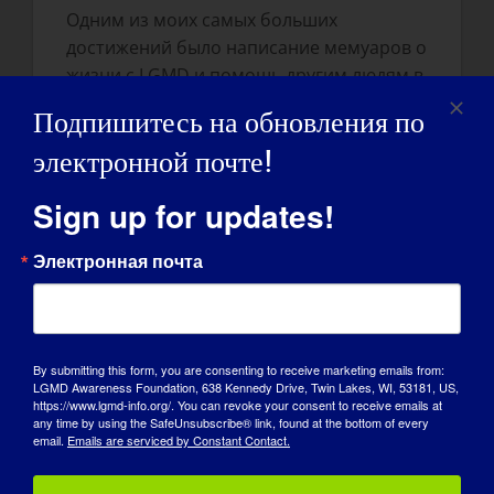
Одним из моих самых больших
достижений было написание мемуаров о
жизни с LGMD и помощь другим людям в
преодолении их разногласий. Окончание
Подпишитесь на обновления по
университета - тоже достижение.
электронной почте!
Как LGMD повлиял на то, что вы стали
Sign up for updates!
тем человеком, которым являетесь
сегодня:
Электронная почта
Я не воспринимаю то, что могу делать,
как должное. Я использую свою
инвалидность, чтобы просвещать других
через свои мемуары и вдохновляющие
By submitting this form, you are consenting to receive marketing emails from:
LGMD Awareness Foundation, 638 Kennedy Drive, Twin Lakes, WI, 53181, US,
выступления.
https://www.lgmd-info.org/. You can revoke your consent to receive emails at
any time by using the SafeUnsubscribe® link, found at the bottom of every
email.
Emails are serviced by Constant Contact.
Что вы хотите, чтобы мир узнал о
LGMD
: