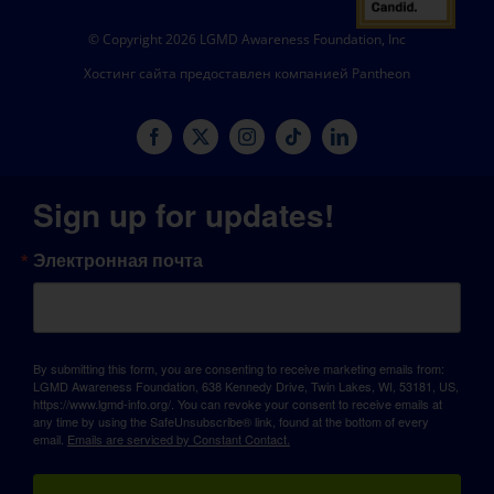
© Copyright 2026 LGMD Awareness Foundation, Inc
Хостинг сайта предоставлен компанией Pantheon
Sign up for updates!
Электронная почта
By submitting this form, you are consenting to receive marketing emails from:
LGMD Awareness Foundation, 638 Kennedy Drive, Twin Lakes, WI, 53181, US,
https://www.lgmd-info.org/. You can revoke your consent to receive emails at
any time by using the SafeUnsubscribe® link, found at the bottom of every
email.
Emails are serviced by Constant Contact.