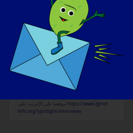
إذا كان من الممكن "علاج" مرضك بالتهاب الغدد
اللمفاوية الروماتيزمية غدًا، فما هو أول شيء تريد
:
القيام به
I would put on a pair of figure skates and
skate for hours. When I was diagnosed 39
years ago, I had my heel cord tendons
elongated (due to the development of
contractures) and could no longer skate. It
broke my heart!
لقراءة المزيد من "مقابلات "LGMD Spotlight" أو
للتطوع للظهور في مقابلة قادمة، يرجى زيارة
https://www.lgmd-
موقعنا على الإنترنت على
info.org/spotlight-interviews