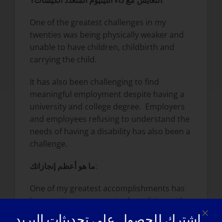
:
التعايش مع داء الليثيوم المتعدد الكيسات؟
One of the greatest challenges in my
twenties was being physically weaker and
unable to have children, childbirth and
carrying the child.
It has also been challenging to find
meaningful employment despite having a
university and college degree. Employers
and employees refusing to understand the
needs of having a disability has also been a
challenge.
:
ما هو أعظم إنجازاتك
One of my greatest accomplishments has
been writing my memoir about living with
LGMD and helping others overcome their
اشترك للحصول على تحديثات البريد