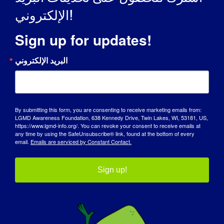
diversities. Graduating from the university
الإلكتروني!
was also an accomplishment.
Sign up for updates!
كيف أثرت عليك LGMD لتصبح الشخص الذي أنت
عليه اليوم:
البريد الإلكتروني
I don’t take the things that I can do for
granted. I use my disability to educate
others through my memoir and
By submitting this form, you are consenting to receive marketing emails from:
inspirational speaking.
LGMD Awareness Foundation, 638 Kennedy Drive, Twin Lakes, WI, 53181, US,
https://www.lgmd-info.org/. You can revoke your consent to receive emails at
:
ما الذي تريد أن يعرفه العالم عن LGMD
any time by using the SafeUnsubscribe® link, found at the bottom of every
email.
Emails are serviced by Constant Contact.
LGMD robs individuals of the strength in
their voluntary muscles but does not affect
Sign up!
their intellect. Having a physical disability
can be very frustrating, however being
judged by others because of a disability
can be far worse.