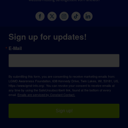
Sign up for updates!
E-Mail
By submitting this form, you are consenting to receive marketing emails from:
LGMD Awareness Foundation, 638 Kennedy Drive, Twin Lakes, WI, 53181, US,
https://www.lgmd-info.org/. You can revoke your consent to receive emails at
any time by using the SafeUnsubscribe® link, found at the bottom of every
email.
Emails are serviced by Constant Contact.
Sign up!