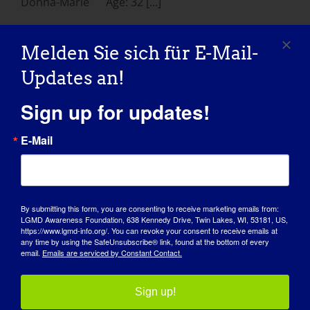
Donna-Marie Age: 32 [...]
June 24, 2016
Melden Sie sich für E-Mail-
Read More
Updates an!
Sign up for updates!
E-Mail
By submitting this form, you are consenting to receive marketing emails from:
LGMD Awareness Foundation, 638 Kennedy Drive, Twin Lakes, WI, 53181, US,
https://www.lgmd-info.org/. You can revoke your consent to receive emails at
TAG DES BEWUSSTSEINS
any time by using the SafeUnsubscribe® link, found at the bottom of every
email.
Emails are serviced by Constant Contact.
WISSENSDATENBANK
Sign up!
SCHEINWERFER