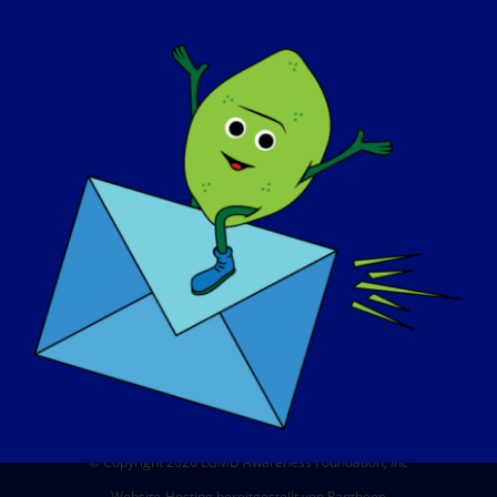
ÜBER UNS
VERANSTALTUNGEN
KONTAKT
SHOP
SPENDEN SIE
© Copyright 2026 LGMD Awareness Foundation, Inc
Website-Hosting bereitgestellt von Pantheon