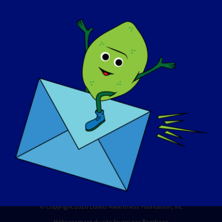
A PROPOS DE NOUS
EVÉNEMENTS
CONTACT
BOUTIQUE
FAIRE UN DON
© Copyright 2026 LGMD Awareness Foundation, Inc
Hébergement du site fourni par Pantheon