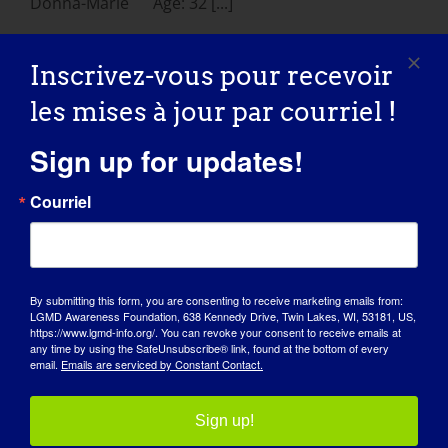
Donna-Marie Age: 32 [...]
June 24, 2016
Inscrivez-vous pour recevoir
Read More
les mises à jour par courriel !
Sign up for updates!
Courriel
By submitting this form, you are consenting to receive marketing emails from:
LGMD Awareness Foundation, 638 Kennedy Drive, Twin Lakes, WI, 53181, US,
https://www.lgmd-info.org/. You can revoke your consent to receive emails at
JOURNÉE DE SENSIBILISATION
any time by using the SafeUnsubscribe® link, found at the bottom of every
email.
Emails are serviced by Constant Contact.
BASE DE CONNAISSANCES
Sign up!
PLEINS FEUX SUR L'EUROPE