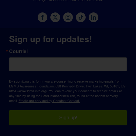
Sign up for updates!
Courriel
By submitting this form, you are consenting to receive marketing emails from:
LGMD Awareness Foundation, 638 Kennedy Drive, Twin Lakes, WI, 53181, US,
https://www.lgmd-info.org/. You can revoke your consent to receive emails at
any time by using the SafeUnsubscribe® link, found at the bottom of every
email.
Emails are serviced by Constant Contact.
Sign up!