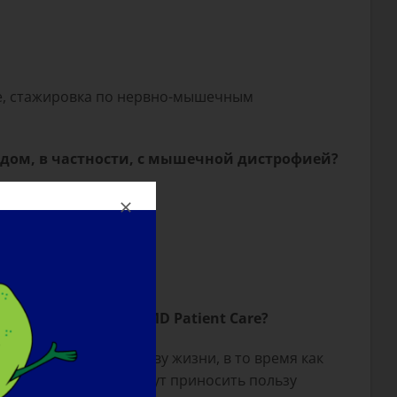
не, стажировка по нервно-мышечным
одом, в частности, с мышечной дистрофией?
й профессии.
астие?
нует в будущем LGMD Patient Care?
ависимости и качеству жизни, в то время как
азительны, и они будут приносить пользу