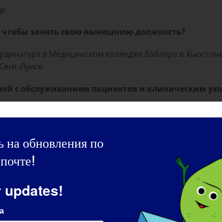
ор
, чтобы занять свою нынешнюю должность?
ординатура в Медицинском колледже Бэйлора в Хьюсто
Сент-Луисе.
нной с обслуживанием пациентов и клиническим ух
ле окончания школы сыграла важную роль в выборе мое
ухода за пациентами вы принимаете наибольшее уч
 на обновления по
ициной.
почте!
 больше всего увлечены и что вас больше всего вол
r updates!
в лечения здесь и сейчас, чтобы способствовать их нез
а
ы исследований и потенциал генной терапии просто пор