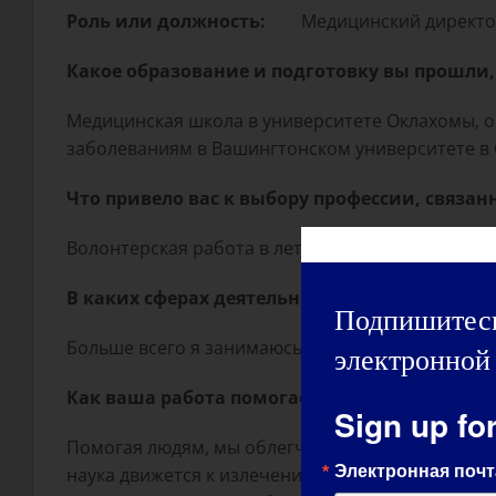
Роль или должность:
Медицинский директ
Какое образование и подготовку вы прошли
Медицинская школа в университете Оклахомы, 
заболеваниям в Вашингтонском университете в 
Что привело вас к выбору профессии, связа
Волонтерская работа в летних лагерях MDA пос
В каких сферах деятельности клиники или 
Подпишитесь
Больше всего я занимаюсь нейромышечной мед
электронной 
Как ваша работа помогает пациентам? Чем вы
Sign up fo
Помогая людям, мы облегчаем им выбор варианто
Электронная почт
наука движется к излечению. Современные темп