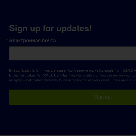
Sign up for updates!
Электронная почта
By submitting this form, you are consenting to receive marketing emails from: LGM
Drive, Twin Lakes, WI, 53181, US, https://www.lgmd-info.org/. You can revoke your con
using the SafeUnsubscribe® link, found at the bottom of every email.
Emails are servi
Sign up!