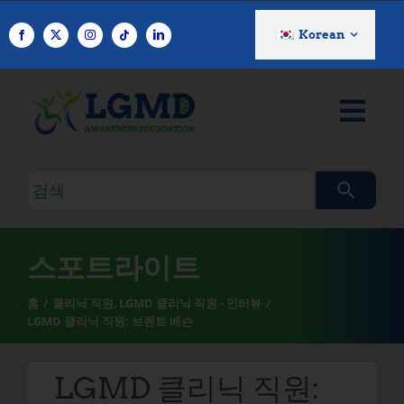
콘
텐
Korean
츠
로
건
너
뛰
기
검
색
쿼
리
스포트라이트
홈
클리닉 직원
LGMD 클리닉 직원 - 인터뷰
LGMD 클리닉 직원: 브렌트 베슨
LGMD 클리닉 직원: