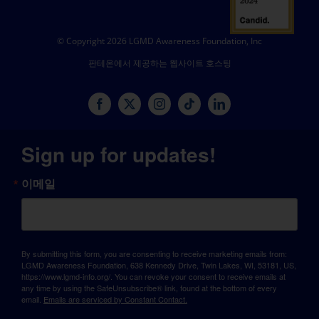
© Copyright 2026 LGMD Awareness Foundation, Inc
판테온에서 제공하는 웹사이트 호스팅
Sign up for updates!
이메일
By submitting this form, you are consenting to receive marketing emails from:
LGMD Awareness Foundation, 638 Kennedy Drive, Twin Lakes, WI, 53181, US,
https://www.lgmd-info.org/. You can revoke your consent to receive emails at
any time by using the SafeUnsubscribe® link, found at the bottom of every
email.
Emails are serviced by Constant Contact.