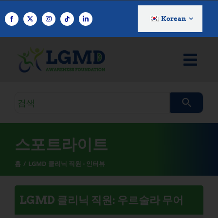
콘
텐
Korean
츠
로
건
너
뛰
기
검
색
쿼
리
스포트라이트
홈
LGMD 클리닉 직원 - 인터뷰
LGMD 클리닉 직원: 우르술라 무어