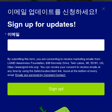
이메일 업데이트를 신청하세요!
Sign up for updates!
이메일
By submitting this form, you are consenting to receive marketing emails from:
LGMD Awareness Foundation, 638 Kennedy Drive, Twin Lakes, WI, 53181, US,
https://www.lgmd-info.org/. You can revoke your consent to receive emails at
any time by using the SafeUnsubscribe® link, found at the bottom of every
email.
Emails are serviced by Constant Contact.
LGMD 클리닉 직원: 브렌트 베슨
Sign up!