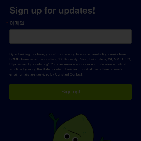
Sign up for updates!
이메일
By submitting this form, you are consenting to receive marketing emails from:
LGMD Awareness Foundation, 638 Kennedy Drive, Twin Lakes, WI, 53181, US,
https://www.lgmd-info.org/. You can revoke your consent to receive emails at
any time by using the SafeUnsubscribe® link, found at the bottom of every
email.
Emails are serviced by Constant Contact.
Sign up!