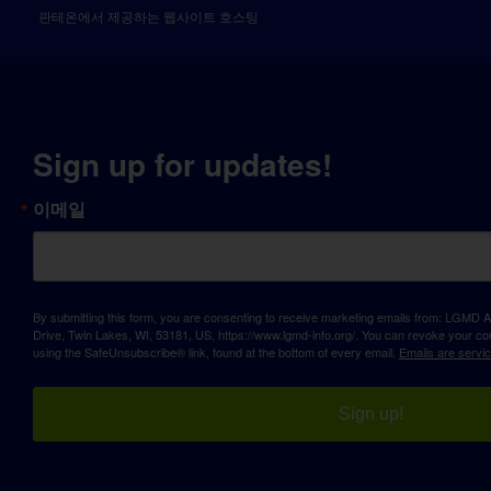
판테온에서 제공하는 웹사이트 호스팅
Sign up for updates!
이메일
By submitting this form, you are consenting to receive marketing emails from: LGM
Drive, Twin Lakes, WI, 53181, US, https://www.lgmd-info.org/. You can revoke your con
using the SafeUnsubscribe® link, found at the bottom of every email.
Emails are servi
Sign up!