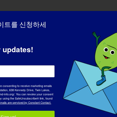
이트를 신청하세
옹호 파트너
r updates!
re consenting to receive marketing emails
tion, 638 Kennedy Drive, Twin Lakes,
md-info.org/. You can revoke your consent
 by using the SafeUnsubscribe® link, found
mails are serviced by Constant Contact.