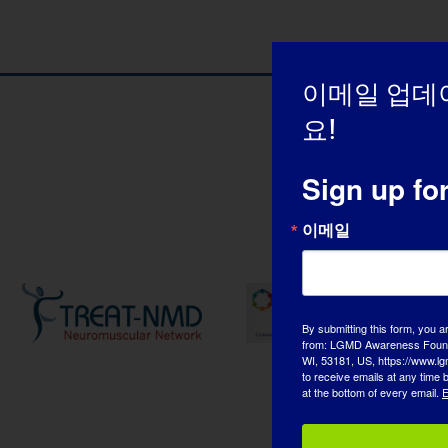
이메일 업데
요!
Sign up fo
이메일
By submitting this form, you a
from: LGMD Awareness Founda
WI, 53181, US, https://www.lg
to receive emails at any time
at the bottom of every email.
E