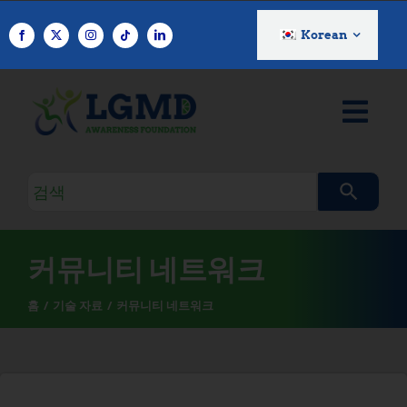
콘
텐
Korean
츠
로
건
너
뛰
기
검
색
쿼
리
커뮤니티 네트워크
홈
기술 자료
커뮤니티 네트워크