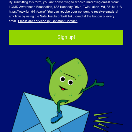
By submitting this form, you are consenting to receive marketing emails from:
LGMD Awareness Foundation, 638 Kennedy Drive, Twin Lakes, WI, 53181, US,
https://www.lgmd-info.org/. You can revoke your consent to receive emails at
Savunuculuk Ortaklarımız
any time by using the SafeUnsubscribe® link, found at the bottom of every
email.
Emails are serviced by Constant Contact.
Sign up!