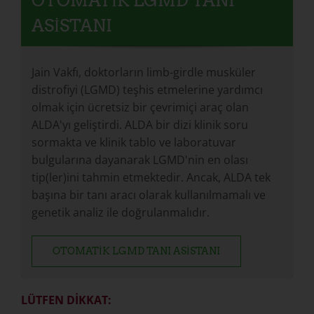
OTOMATIK LGMD TANI
ASISTANI
Jain Vakfı, doktorların limb-girdle musküler
distrofiyi (LGMD) teşhis etmelerine yardımcı
olmak için ücretsiz bir çevrimiçi araç olan
ALDA'yı geliştirdi. ALDA bir dizi klinik soru
sormakta ve klinik tablo ve laboratuvar
bulgularına dayanarak LGMD'nin en olası
tip(ler)ini tahmin etmektedir. Ancak, ALDA tek
başına bir tanı aracı olarak kullanılmamalı ve
genetik analiz ile doğrulanmalıdır.
OTOMATIK LGMD TANI ASISTANI
LÜTFEN DİKKAT: