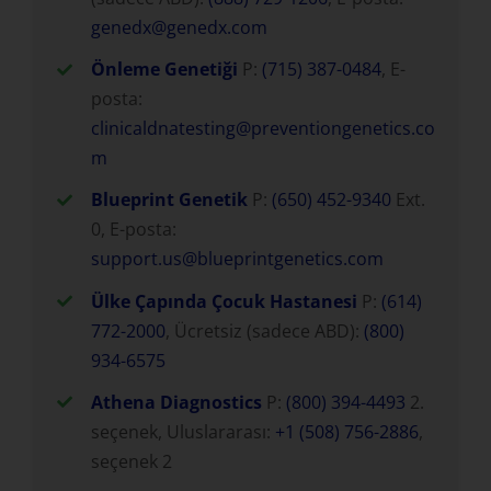
genedx@genedx.com
Önleme Genetiği
P:
(715) 387-0484
, E-
posta:
clinicaldnatesting@preventiongenetics.co
m
Blueprint Genetik
P:
(650) 452-9340
Ext.
0, E-posta:
support.us@blueprintgenetics.com
Ülke Çapında Çocuk Hastanesi
P:
(614)
772-2000
, Ücretsiz (sadece ABD):
(800)
934-6575
Athena Diagnostics
P:
(800) 394-4493
2.
seçenek, Uluslararası:
+1 (508) 756-2886
,
seçenek 2