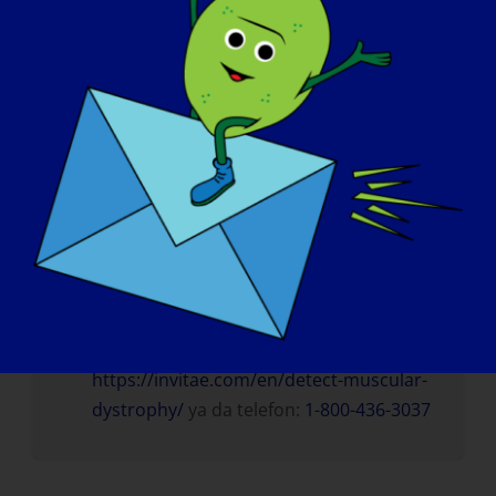
olarak ücretsiz olarak sunulur.
Yaklaşık 120 farklı genden oluşan bir
nöromüsküler panel sunuyorlar ve bu,
geleneksel testlerin tespit edemediği
ekzonların duplikasyonu/delesyonu için
test gibi şeyleri içeriyor.
Testler siz veya doktorunuz tarafından
istenebilir. Testi doktorunuz olmadan
doğrudan sipariş ederseniz, konsültasyon
ücretine tabi olacağınızı lütfen unutmayın.
Daha fazla bilgi için şu adresi ziyaret edin
https://invitae.com/en/detect-muscular-
dystrophy/
ya da telefon:
1-800-436-3037