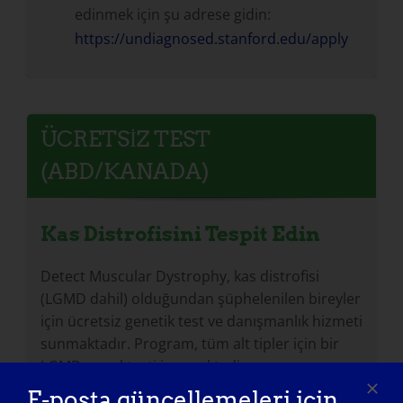
edinmek için şu adrese gidin:
https://undiagnosed.stanford.edu/apply
ÜCRETSIZ TEST
(ABD/KANADA)
Kas Distrofisini Tespit Edin
Detect Muscular Dystrophy, kas distrofisi
(LGMD dahil) olduğundan şüphelenilen bireyler
için ücretsiz genetik test ve danışmanlık hizmeti
sunmaktadır. Program, tüm alt tipler için bir
LGMD panel testi içermektedir.
E-posta güncellemeleri için