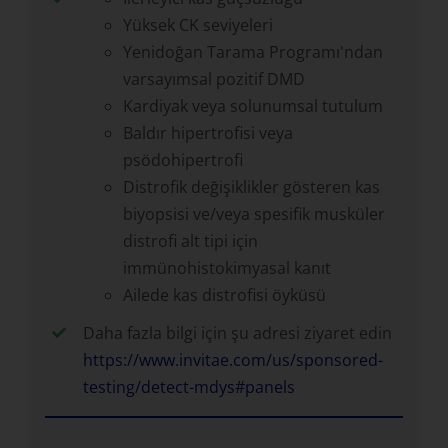
Yüksek CK seviyeleri
Yenidoğan Tarama Programı'ndan
varsayımsal pozitif DMD
Kardiyak veya solunumsal tutulum
Baldır hipertrofisi veya
psödohipertrofi
Distrofik değişiklikler gösteren kas
biyopsisi ve/veya spesifik musküler
distrofi alt tipi için
immünohistokimyasal kanıt
Ailede kas distrofisi öyküsü
Daha fazla bilgi için şu adresi ziyaret edin
https://www.invitae.com/us/sponsored-
testing/detect-mdys#panels