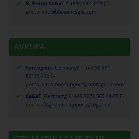
B. Braun CeGaT
P:
(844-692-3428)
E-
posta:
info@bbrauncegat.com
AVRUPA
Centogene
(Germany)
P:
+49 (0) 381-
80113 416
E-
posta:
customer.support@centogene.com
CeGaT
(Germany)
P:
+49 7071 565 44-55
E-
posta:
diagnostic-support@cegat.de