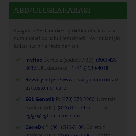
ABD/ULUSLARARASI
Aşağıdaki ABD merkezli şirketler uluslararası
numuneleri de kabul etmektedir. Ayrıntılar için
lütfen her bir şirkete danışın.
Invitae
Ücretsiz (sadece ABD):
(800) 436-
3037
, Uluslararası:
+1 (415) 930-4018
Revvity
https://www.revvity.com/contact-
us/customer-care
EGL Genetik
P:
(470) 378-2200
, Ücretsiz
(sadece ABD):
(855) 831-7447
. E-posta:
eglgc@egl-eurofins.com
GeneDx
P:
(301) 519-2100
, Ücretsiz
(sadece ABD):
(888) 729-1206
, E-posta: