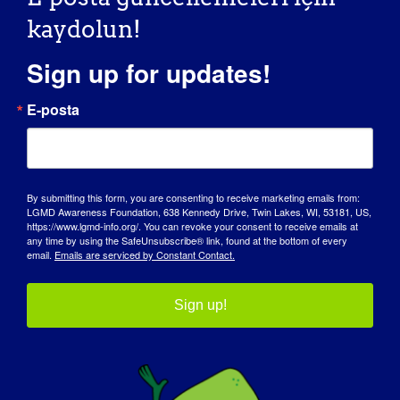
Bu program, ABD ve Kanada'da
kaydolun!
aşağıdakilerden bir veya daha fazlasına sahip
kas distrofisi olduğundan şüphelenilen bireyler
Sign up for updates!
için mevcuttur: Progresif kas güçsüzlüğü;
Yüksek CK seviyeleri; Yenidoğan Tarama
E-posta
Programından varsayımsal pozitif DMD;
Kardiyak veya solunum tutulumu; Baldır
hipertrofisi veya psödohipertrofi; Distrofik
değişiklikler gösteren kas biyopsisi ve/veya
By submitting this form, you are consenting to receive marketing emails from:
spesifik musküler distrofi alt tipi için
LGMD Awareness Foundation, 638 Kennedy Drive, Twin Lakes, WI, 53181, US,
immünohistokimyasal kanıt; ve Ailede musküler
https://www.lgmd-info.org/. You can revoke your consent to receive emails at
any time by using the SafeUnsubscribe® link, found at the bottom of every
distrofi öyküsü.
email.
Emails are serviced by Constant Contact.
Invitae tarafından desteklenmektedir.
Sign up!
Danışmanlık hizmeti, üçüncü taraf bir
genetik danışmanlık hizmeti olan
GeneMatters aracılığıyla sağlanır ve
Invitae tarafından programın bir parçası