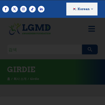
콘
텐
Korean
츠
로
건
너
뛰
기
검
색
쿼
리
GIRDIE
홈
회사 소개
Girdie