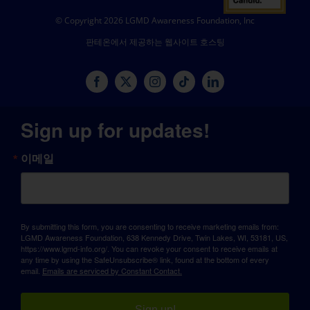
© Copyright 2026 LGMD Awareness Foundation, Inc
판테온에서 제공하는 웹사이트 호스팅
Sign up for updates!
이메일
By submitting this form, you are consenting to receive marketing emails from:
LGMD Awareness Foundation, 638 Kennedy Drive, Twin Lakes, WI, 53181, US,
https://www.lgmd-info.org/. You can revoke your consent to receive emails at
any time by using the SafeUnsubscribe® link, found at the bottom of every
email.
Emails are serviced by Constant Contact.
Sign up!