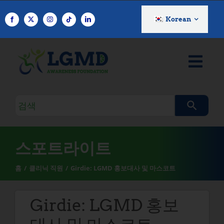
콘
텐
Korean
츠
로
건
너
뛰
기
검
색
쿼
리
스포트라이트
홈
클리닉 직원
Girdie: LGMD 홍보대사 및 마스코트
Girdie: LGMD 홍보