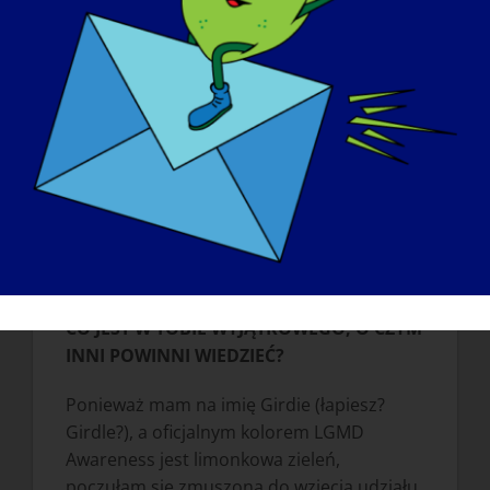
dystrofią mięśniową kończyn dolnych i
osób pracujących nad jej wyleczeniem.
Poza tym uwielbiam robić sobie zdjęcia z
fajnymi ludźmi.
JAKIE JEST NAJWIĘKSZE WYZWANIE BYCIA
"GIRDIE THE LIMEMOJI" I "GIRDIE THE
LGMD AWARENESS AMBASSADOR"?
Poważnie, największym wyzwaniem jest
bycie gotowym do robienia selfie.
CO JEST W TOBIE WYJĄTKOWEGO, O CZYM
INNI POWINNI WIEDZIEĆ?
Ponieważ mam na imię Girdie (łapiesz?
Girdle?), a oficjalnym kolorem LGMD
Awareness jest limonkowa zieleń,
poczułam się zmuszona do wzięcia udziału