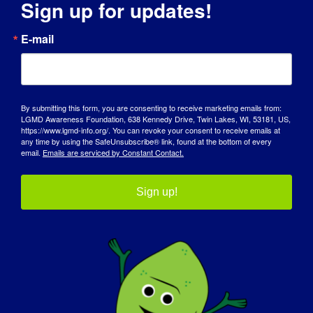
Sign up for updates!
Uświadamianie może odbywać się na wiele
różnych sposobów i jest świetną zabawą!
E-mail
Nie tylko poznajesz ludzi z całego świata,
ale także zasiewasz nasiona, które
pomagają im zrozumieć LGMD. Podobnie
jak w przypadku limonek, świadomość
By submitting this form, you are consenting to receive marketing emails from:
rośnie od nasionka, przez pączek, aż po w
LGMD Awareness Foundation, 638 Kennedy Drive, Twin Lakes, WI, 53181, US,
https://www.lgmd-info.org/. You can revoke your consent to receive emails at
pełni zieloną limonkę! To bardzo
any time by using the SafeUnsubscribe® link, found at the bottom of every
email.
Emails are serviced by Constant Contact.
satysfakcjonujące.
JAKA JEST TWOJA ULUBIONA CZĘŚĆ BYCIA
Sign up!
AMBASADOREM ŚWIADOMOŚCI LGMD?
Bycie Girdie, Ambasadorem Świadomości
LGMD, sprawiło, że moje życie jako
LIMEmoji stało się słodsze! Jestem
niezmiernie dumna, że mogę być częścią
misji wzmacniania pozycji osób żyjących z