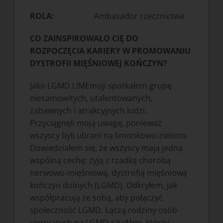
ROLA:
Ambasador rzecznictwa
CO ZAINSPIROWAŁO CIĘ DO
ROZPOCZĘCIA KARIERY W PROMOWANIU
DYSTROFII MIĘŚNIOWEJ KOŃCZYN?
Jako LGMD LIMEmoji spotkałem grupę
niesamowitych, utalentowanych,
zabawnych i atrakcyjnych ludzi.
Przyciągnęli moją uwagę, ponieważ
wszyscy byli ubrani na limonkowo-zielono.
Dowiedziałem się, że wszyscy mają jedną
wspólną cechę: żyją z rzadką chorobą
nerwowo-mięśniową, dystrofią mięśniową
kończyn dolnych (LGMD). Odkryłem, jak
współpracują ze sobą, aby połączyć
społeczność LGMD. Łączą rodziny osób
cierpiących na LGMD z ludźmi, którzy