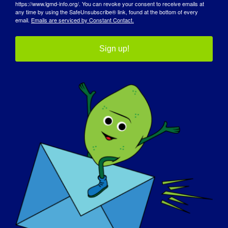
https://www.lgmd-info.org/. You can revoke your consent to receive emails at
Поделитесь этой историей,
any time by using the SafeUnsubscribe® link, found at the bottom of every
выберите свою платформу!
email.
Emails are serviced by Constant Contact.
Facebook
X
Reddit
LinkedIn
WhatsApp
Tumblr
Pinterest
Vk
Синь
Электр
почта
Sign up!
День пациента KU
Connecting For A Cure Casino Night
LGMD
2024
Подробности
Начало:
17 сентября 2024 года