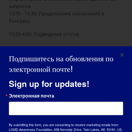
запросов
13:30 - 15:30: Продолжение назначений в
Конгресс
15:30-4:00: Подведение итогов
Подпишитесь на обновления по
СЛЕДИТЕ ЗА ПОДРОБНОСТЯМИ!
электронной почте!
Sign up for updates!
ДОБАВИТЬ В
КАЛЕНДАРЬ
Электронная почта
By submitting this form, you are consenting to receive marketing emails from:
LGMD Awareness Foundation, 638 Kennedy Drive, Twin Lakes, WI, 53181, US,