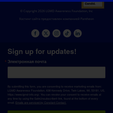
© Copyright 2026 LGMD Awareness Foundation, Inc
Хостинг сайта предоставлен компанией Pantheon
Sign up for updates!
Электронная почта
By submitting this form, you are consenting to receive marketing emails from:
LGMD Awareness Foundation, 638 Kennedy Drive, Twin Lakes, WI, 53181, US,
https://www.lgmd-info.org/. You can revoke your consent to receive emails at
any time by using the SafeUnsubscribe® link, found at the bottom of every
email.
Emails are serviced by Constant Contact.