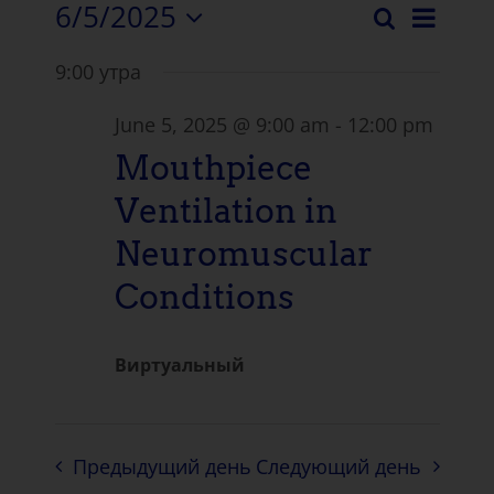
6/5/2025
Нави
Поиск
Событи
День
Выберите
Собы
9:00 утра
дату.
Поиск
View
и
June 5, 2025 @ 9:00 am
-
12:00 pm
Mouthpiece
просмо
Ventilation in
Навига
Neuromuscular
Conditions
Виртуальный
Предыдущий день
Следующий день