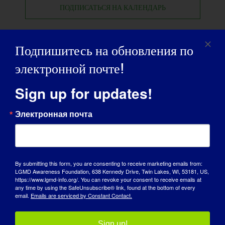
ПОДПИСАТЬСЯ НА КАЛЕНДАРЬ
Подпишитесь на обновления по
электронной почте!
Sign up for updates!
Электронная почта
By submitting this form, you are consenting to receive marketing emails from:
LGMD Awareness Foundation, 638 Kennedy Drive, Twin Lakes, WI, 53181, US,
https://www.lgmd-info.org/. You can revoke your consent to receive emails at
any time by using the SafeUnsubscribe® link, found at the bottom of every
email.
Emails are serviced by Constant Contact.
ДЕНЬ ОСВЕДОМЛЕННОСТИ
БАЗА ЗНАНИЙ
Sign up!