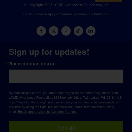
© Copyright 2026 LGMD Awareness Foundation, Inc
Хостинг сайта предоставлен компанией Pantheon
Sign up for updates!
Электронная почта
By submitting this form, you are consenting to receive marketing emails from:
LGMD Awareness Foundation, 638 Kennedy Drive, Twin Lakes, WI, 53181, US,
https://www.lgmd-info.org/. You can revoke your consent to receive emails at
any time by using the SafeUnsubscribe® link, found at the bottom of every
email.
Emails are serviced by Constant Contact.
Sign up!