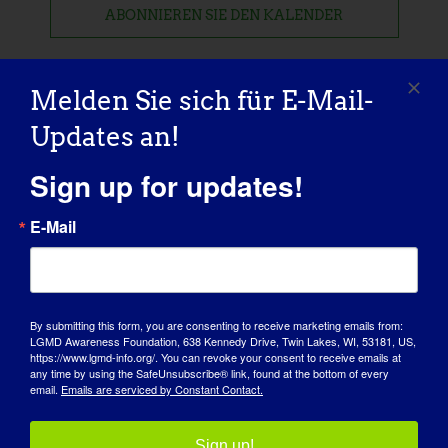
ABONNIEREN SIE DEN KALENDER
Melden Sie sich für E-Mail-
Updates an!
Sign up for updates!
E-Mail
By submitting this form, you are consenting to receive marketing emails from:
LGMD Awareness Foundation, 638 Kennedy Drive, Twin Lakes, WI, 53181, US,
https://www.lgmd-info.org/. You can revoke your consent to receive emails at
any time by using the SafeUnsubscribe® link, found at the bottom of every
email.
Emails are serviced by Constant Contact.
TAG DES BEWUSSTSEINS
WISSENSDATENBANK
Sign up!