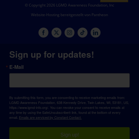
© Copyright 2026 LGMD Awareness Foundation, Inc
Website-Hosting bereitgestellt von Pantheon
Sign up for updates!
E-Mail
By submitting this form, you are consenting to receive marketing emails from:
LGMD Awareness Foundation, 638 Kennedy Drive, Twin Lakes, WI, 53181, US,
https://www.lgmd-info.org/. You can revoke your consent to receive emails at
any time by using the SafeUnsubscribe® link, found at the bottom of every
email.
Emails are serviced by Constant Contact.
Sign up!