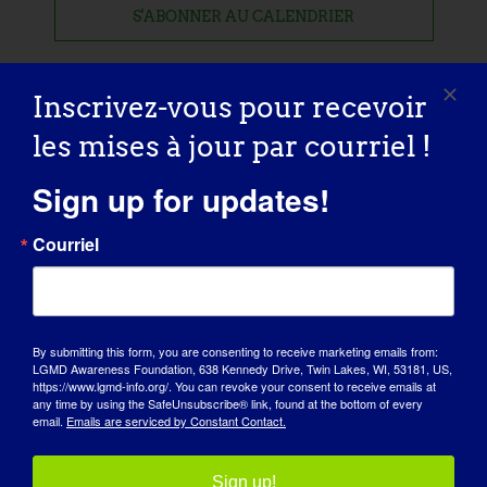
S'ABONNER AU CALENDRIER
Inscrivez-vous pour recevoir
les mises à jour par courriel !
Sign up for updates!
Courriel
By submitting this form, you are consenting to receive marketing emails from:
LGMD Awareness Foundation, 638 Kennedy Drive, Twin Lakes, WI, 53181, US,
https://www.lgmd-info.org/. You can revoke your consent to receive emails at
any time by using the SafeUnsubscribe® link, found at the bottom of every
email.
Emails are serviced by Constant Contact.
JOURNÉE DE SENSIBILISATION
BASE DE CONNAISSANCES
Sign up!