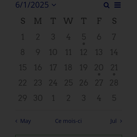
6/1/2025
Évén
Recherche
Evéne
Mois
Sélectionnez
View
Calendrier
S
M
T
W
T
F
S
la
Recher
Navi
date.
de
et
0
0
0
0
1
0
0
1
2
3
4
5
6
7
Evénements
vues
événements,
événements,
événements,
événements,
événement,
événemen
événe
0
0
0
0
0
0
0
8
9
10
11
12
13
14
Naviga
événements,
événements,
événements,
événements,
événements,
événement
événe
0
0
0
0
0
1
1
15
16
17
18
19
20
21
événements,
événements,
événements,
événements,
événements,
événement
événe
0
0
0
0
0
0
0
22
23
24
25
26
27
28
événements,
événements,
événements,
événements,
événements,
événement
événem
0
0
0
0
0
0
0
29
30
1
2
3
4
5
événements,
événements,
événements,
événements,
événements,
événemen
événe
May
Ce mois-ci
Jul