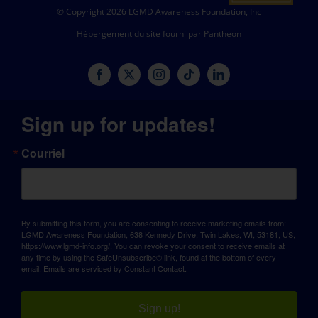
© Copyright 2026 LGMD Awareness Foundation, Inc
Hébergement du site fourni par Pantheon
Sign up for updates!
Courriel
By submitting this form, you are consenting to receive marketing emails from:
LGMD Awareness Foundation, 638 Kennedy Drive, Twin Lakes, WI, 53181, US,
https://www.lgmd-info.org/. You can revoke your consent to receive emails at
any time by using the SafeUnsubscribe® link, found at the bottom of every
email.
Emails are serviced by Constant Contact.
Sign up!