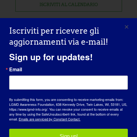
ISCRIVITI AL CALENDARIO
Iscriviti per ricevere gli
aggiornamenti via e-mail!
Sign up for updates!
Email
By submitting this form, you are consenting to receive marketing emails from:
LGMD Awareness Foundation, 638 Kennedy Drive, Twin Lakes, WI, 53181, US,
https://www.lgmd-info.org/. You can revoke your consent to receive emails at
any time by using the SafeUnsubscribe® link, found at the bottom of every
email.
Emails are serviced by Constant Contact.
GIORNATA DI SENSIBILIZZAZIONE
BASE DI CONOSCENZA
Sign up!