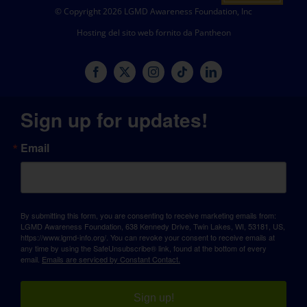
© Copyright 2026 LGMD Awareness Foundation, Inc
Hosting del sito web fornito da Pantheon
Sign up for updates!
Email
By submitting this form, you are consenting to receive marketing emails from:
LGMD Awareness Foundation, 638 Kennedy Drive, Twin Lakes, WI, 53181, US,
https://www.lgmd-info.org/. You can revoke your consent to receive emails at
any time by using the SafeUnsubscribe® link, found at the bottom of every
email.
Emails are serviced by Constant Contact.
Sign up!