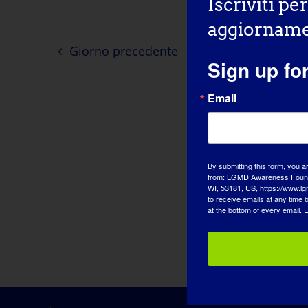
Iscriviti pe
aggiornamen
Giorno precedente
Sign up fo
Email
By submitting this form, you a
from: LGMD Awareness Founda
WI, 53181, US, https://www.lg
to receive emails at any time
at the bottom of every email.
E