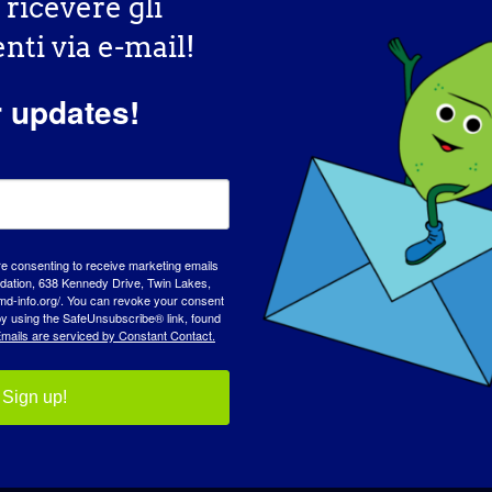
r ricevere gli
ti via e-mail!
r updates!
re consenting to receive marketing emails
tion, 638 Kennedy Drive, Twin Lakes,
md-info.org/. You can revoke your consent
 by using the SafeUnsubscribe® link, found
mails are serviced by Constant Contact.
Sign up!