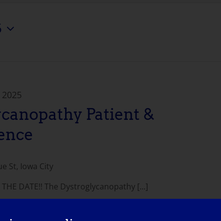
5
 2025
ycanopathy Patient &
ence
 St, Iowa City
THE DATE!! The Dystroglycanopathy [...]