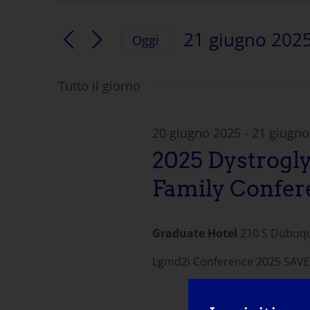
la
Ricerca
parola
21 giugno 202
Oggi
chiave.
e
Selezionare
Cercare
la
Eventi
Tutto il giorno
visualizzazione
data.
per
parola
Navigazione
chiave.
20 giugno 2025
-
21 giugno
2025 Dystrogl
Family Confer
Graduate Hotel
210 S Dubuque
Lgmd2i Conference 2025 SAVE 