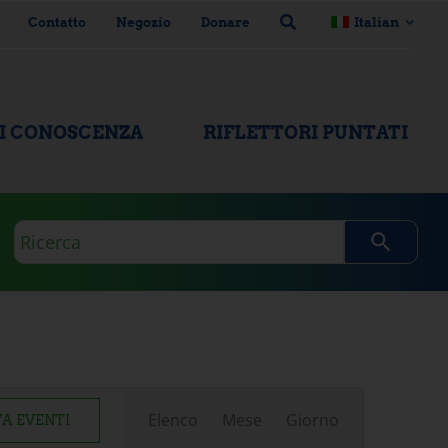
Contatto
Negozio
Donare
Italian
DI CONOSCENZA
RIFLETTORI PUNTATI
Domanda
di
ricerca
Evento
Elenco
Mese
Giorno
A EVENTI
Visualizzazioni