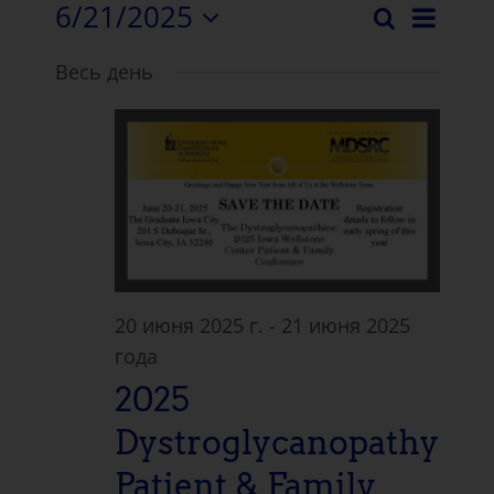
6/21/2025
Нави
Поиск
Событи
День
Выберите
Собы
Весь день
дату.
Поиск
View
и
просмо
Навига
20 июня 2025 г.
-
21 июня 2025
года
2025
Dystroglycanopathy
Patient & Family