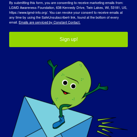
By submitting this form, you are consenting to receive marketing emails from:
LGMD Awareness Foundation, 638 Kennedy Drive, Twin Lakes, WI, 53181, US,
https://www.lgmd-info.org/. You can revoke your consent to receive emails at
any time by using the SafeUnsubscribe® link, found at the bottom of every
email.
Emails are serviced by Constant Contact.
Sign up!
ДЕНЬ ОСВЕДОМЛЕННОСТИ
БАЗА ЗНАНИЙ
ПРОЖЕКТОРЫ
О НАС
СОБЫТИЯ
СВЯЗАТЬСЯ С