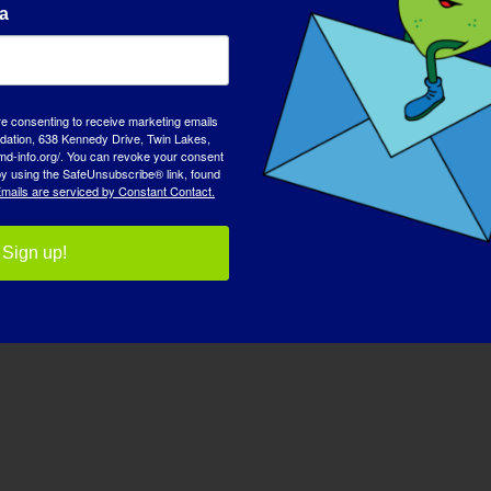
а
re consenting to receive marketing emails
0
0
0
2
3
tion, 638 Kennedy Drive, Twin Lakes,
md-info.org/. You can revoke your consent
 by using the SafeUnsubscribe® link, found
события,
события,
события,
mails are serviced by Constant Contact.
Sign up!