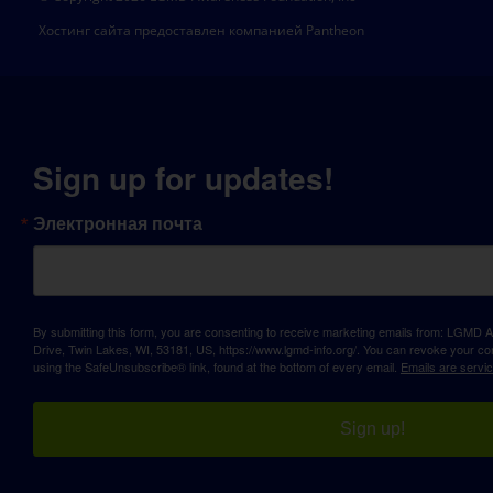
Хостинг сайта предоставлен компанией Pantheon
Sign up for updates!
Электронная почта
By submitting this form, you are consenting to receive marketing emails from: LGM
Drive, Twin Lakes, WI, 53181, US, https://www.lgmd-info.org/. You can revoke your con
using the SafeUnsubscribe® link, found at the bottom of every email.
Emails are servi
Sign up!