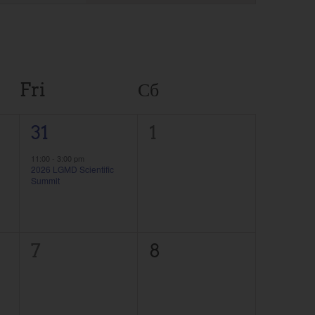
Views
Fri
Сб
1
0
31
1
мероприятие,
события,
11:00
-
3:00 pm
2026 LGMD Scientific
Summit
0
0
7
8
события,
события,