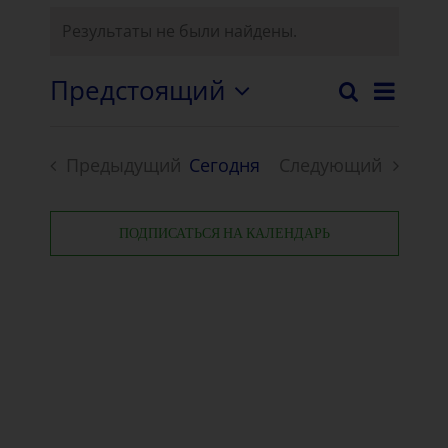
Результаты не были найдены.
Предстоящий
Нави
Поиск
Событи
Список
Выберите
Собы
дату.
Поиск
View
Предыдущий
Сегодня
Следующий
и
События
События
просмо
ПОДПИСАТЬСЯ НА КАЛЕНДАРЬ
Навига