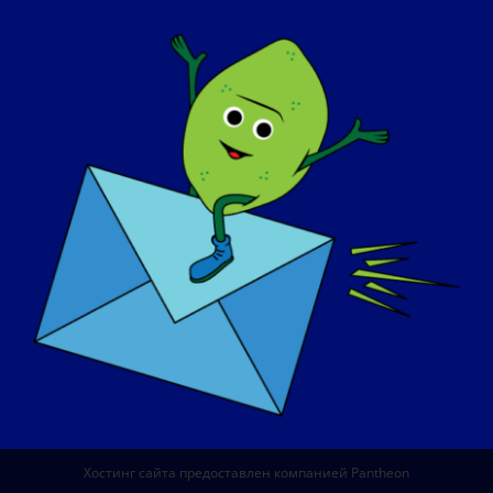
О НАС
СОБЫТИЯ
СВЯЗАТЬСЯ С
МАГАЗИН
ПОЖЕРТВОВАТЬ
© Copyright 2026 LGMD Awareness Foundation, Inc
Хостинг сайта предоставлен компанией Pantheon