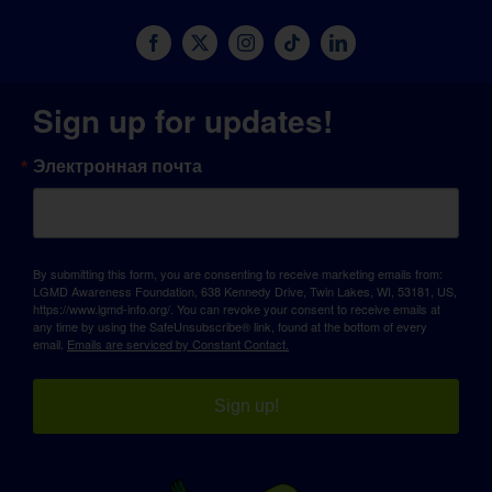
Sign up for updates!
Электронная почта
By submitting this form, you are consenting to receive marketing emails from:
LGMD Awareness Foundation, 638 Kennedy Drive, Twin Lakes, WI, 53181, US,
https://www.lgmd-info.org/. You can revoke your consent to receive emails at
any time by using the SafeUnsubscribe® link, found at the bottom of every
email.
Emails are serviced by Constant Contact.
Sign up!