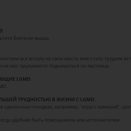
З
:
ультате биопсии мышц.
гностики все встало на свои места: мне стало труднее вст
и не мог пружинисто подниматься по лестнице.
ДАЮЩИЕ LGMD
:
MD.
ЛЬШЕЙ ТРУДНОСТЬЮ В ЖИЗНИ С LGMD
:
 в одиночных поездках, например, "игры с камерой", шо
 всегда удобнее быть помощником или исполнителем