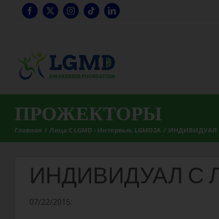
Перейти
к
содержанию
ПРОЖЕКТОРЫ
Главная
Лица С LGMD - Интервью
LGMD2A
ИНДИВИДУАЛ С
ИНДИВИДУАЛ С Л
07/22/2015: