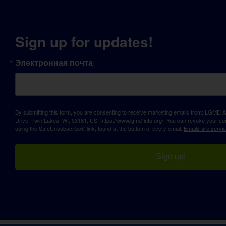
Sign up for updates!
Электронная почта
By submitting this form, you are consenting to receive marketing emails from: LGM
Drive, Twin Lakes, WI, 53181, US, https://www.lgmd-info.org/. You can revoke your con
using the SafeUnsubscribe® link, found at the bottom of every email.
Emails are servi
Sign up!