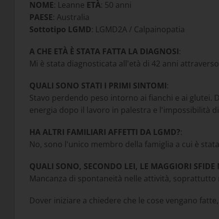
NOME
: Leanne
ETÀ
: 50 anni
PAESE
: Australia
Sottotipo LGMD
: LGMD2A / Calpainopatia
A CHE ETÀ È STATA FATTA LA DIAGNOSI
:
Mi è stata diagnosticata all'età di 42 anni attraver
QUALI SONO STATI I PRIMI SINTOMI
:
Stavo perdendo peso intorno ai fianchi e ai glutei.
energia dopo il lavoro in palestra e l'impossibilità di 
HA ALTRI FAMILIARI AFFETTI DA LGMD?
:
No, sono l'unico membro della famiglia a cui è stat
QUALI SONO, SECONDO LEI, LE MAGGIORI SFIDE
Mancanza di spontaneità nelle attività, soprattutto 
Dover iniziare a chiedere che le cose vengano fatte