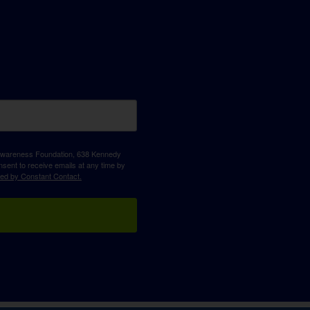
D Awareness Foundation, 638 Kennedy
sent to receive emails at any time by
ced by Constant Contact.