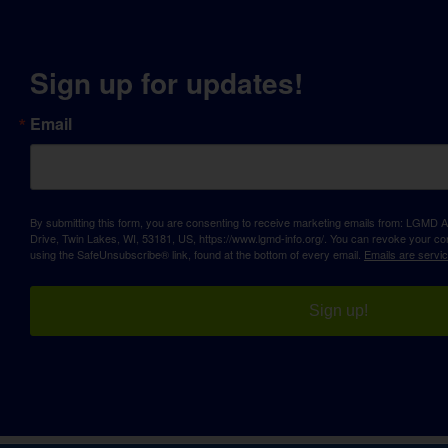
Sign up for updates!
Email
By submitting this form, you are consenting to receive marketing emails from: LGM
Drive, Twin Lakes, WI, 53181, US, https://www.lgmd-info.org/. You can revoke your con
using the SafeUnsubscribe® link, found at the bottom of every email.
Emails are servi
Sign up!