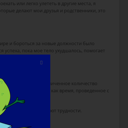
ехать или легко улететь в другие места, я
оторые делают мои друзья и родственники, это
мире и бороться за новые должности было
ся успеха, пока мое тело ухудшалось, помогает
тва жизни. У меня ограниченное количество
аковине не так важна, как время, проведенное с
дям, которые испытывают трудности.