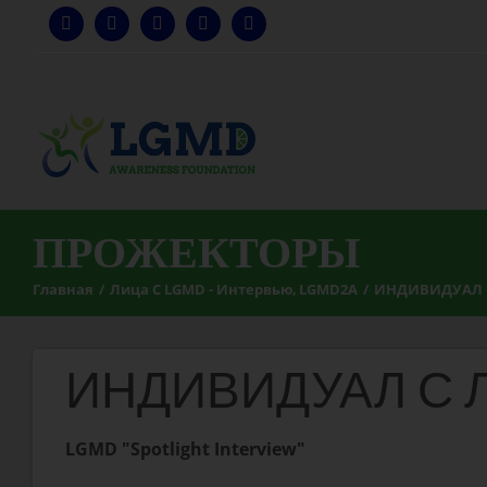
Перейти
к
содержанию
ПРОЖЕКТОРЫ
Главная
Лица С LGMD - Интервью
LGMD2A
ИНДИВИДУАЛ С
ИНДИВИДУАЛ С Л
LGMD "Spotlight Interview"