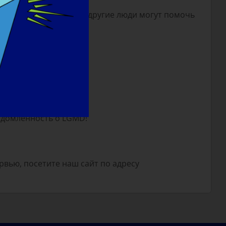
дства в исследования, другие люди могут помочь
едомленность о LGMD!
рвью, посетите наш сайт по адресу