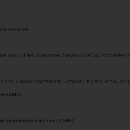
льпаинопатия
з
:
е около 4 лет. Конкретный диагноз 2A был поставлен то
ках, а мама чувствовала "нутром", что все не так, как 
ие LGMD:
ей проблемой в жизни с LGMD
: