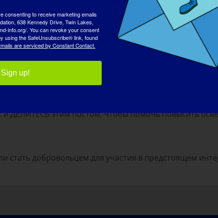
ельная болезнь и что ее можно вылечить! Вкладывая сре
re consenting to receive marketing emails
tion, 638 Kennedy Drive, Twin Lakes,
md-info.org/. You can revoke your consent
 by using the SafeUnsubscribe® link, found
mails are serviced by Constant Contact.
втра, что бы вы хотели сделать в первую очередь
:
а!
Sign up!
 и ДЕЛИТЕСЬ этим постом, чтобы помочь повысить осв
и стать добровольцем для участия в предстоящем инте