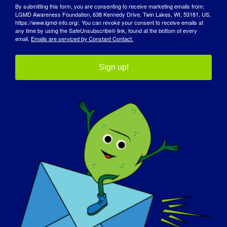
By submitting this form, you are consenting to receive marketing emails from:
LGMD Awareness Foundation, 638 Kennedy Drive, Twin Lakes, WI, 53181, US,
También creo que mis propias dificultades
https://www.lgmd-info.org/. You can revoke your consent to receive emails at
any time by using the SafeUnsubscribe® link, found at the bottom of every
me han ayudado a ser más compasiva con
email.
Emails are serviced by Constant Contact.
los demás.
Sign up!
¿Qué quiere que el mundo sepa sobre la
LGMD?
:
Me gustaría que supieran lo debilitante
que es y que se puede curar. Con
contribuciones a la investigación, otros
pueden ayudarnos a curar esta
enfermedad.
Si su LGMD pudiera "curarse" mañana,
¿qué sería lo primero que desearía
hacer?
:
Correría hacia mi marido y le daría un