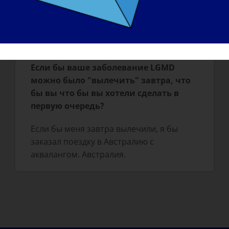
Я узнала, насколько недоступны для
меня многие места. потому что в них
есть ступеньки.
Если бы ваше заболевание LGMD
можно было "вылечить" завтра, что
бы вы что бы вы хотели сделать в
первую очередь?
Если бы меня завтра вылечили, я бы
заказал поездку в Австралию с
аквалангом. Австралия.