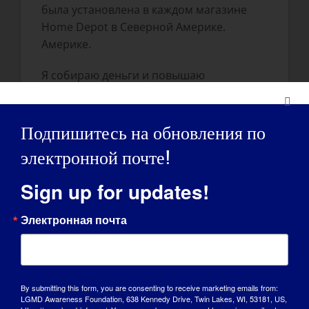
была установлена в каждом магазине
Home Depot в Северной Америке.
Америке.
Я собираю деньги и повышаю
осведомленность о MD с помощью своих
столов. столами. Каждый год я обычно
собираю около $12,000.00
Подпишитесь на обновления по
электронной почте!
Я также был президентом отделения
организации "Мышечная дистрофия" в
Sign up for updates!
Лондоне, Онтарио, в течение 4 лет.
Мышечная дистрофия" в течение 4 лет.
Электронная почта
Как LGMD повлиял на то, что вы стали
тем человеком, которым являетесь
сегодня. Как ЛГМД повлиял на то,
By submitting this form, you are consenting to receive marketing emails from:
чтобы вы стали человеком, которым
LGMD Awareness Foundation, 638 Kennedy Drive, Twin Lakes, WI, 53181, US,