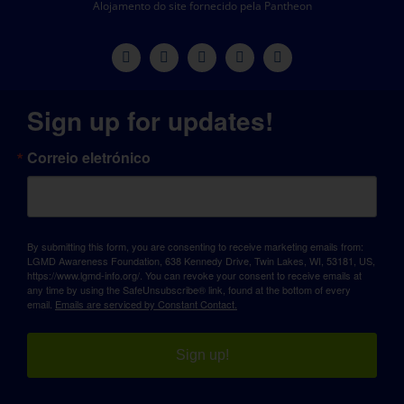
Alojamento do site fornecido pela Pantheon
Sign up for updates!
Correio eletrónico
By submitting this form, you are consenting to receive marketing emails from:
LGMD Awareness Foundation, 638 Kennedy Drive, Twin Lakes, WI, 53181, US,
https://www.lgmd-info.org/. You can revoke your consent to receive emails at
any time by using the SafeUnsubscribe® link, found at the bottom of every
email.
Emails are serviced by Constant Contact.
Sign up!