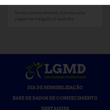
coisa que gostaria de fazer?
Se me curasse amanhã, marcava uma
viagem de mergulho à Austrália.
DIA DE SENSIBILIZAÇÃO
BASE DE DADOS DE CONHECIMENTO
DESTAQUES