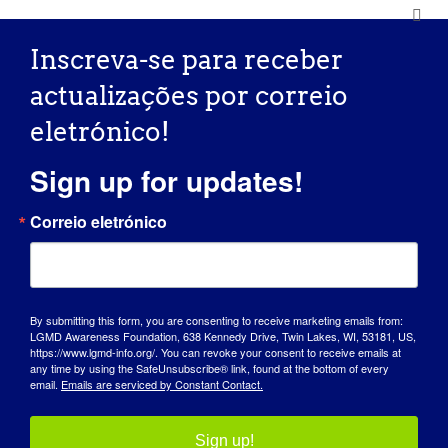
todos os Home Depot da América do
Norte. América do Norte.
Inscreva-se para receber
Com as minhas mesas, angariava dinheiro
actualizações por correio
e sensibilizava para a mesas. Todos os
eletrónico!
anos, costumo angariar cerca de
$12.000,00
Sign up for updates!
Fui também presidente da secção de
Correio eletrónico
Londres, Ontário, da Distrofia Muscular
durante 4 anos.
Como é que a LGMD o influenciou a
By submitting this form, you are consenting to receive marketing emails from:
tornar-se a pessoa que és hoje?
LGMD Awareness Foundation, 638 Kennedy Drive, Twin Lakes, WI, 53181, US,
https://www.lgmd-info.org/. You can revoke your consent to receive emails at
Não podendo participar nas coisas que
any time by using the SafeUnsubscribe® link, found at the bottom of every
email.
Emails are serviced by Constant Contact.
costumava fazer, tive de me reinventar.
fazer, tive de me reinventar. Vi uma
Sign up!
utilidade vi uma utilidade para as minhas