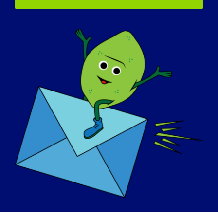
capacidades de design e marketing e agora
angario $12.000 todos os anos para a MDC.
e sensibilizar para a doença de Alzheimer e
considero isso muito gratificante.
O que quer que o mundo saiba sobre a
LGMD
?
st
Que ataca os músculos das pernas 1
. Que
se trata de uma doença muscular
hereditária.
Que descobri como muitos sítios são
inacessíveis para mim para mim porque
têm degraus.
Se a sua LGMD pudesse ser "curada"
amanhã, qual seria a seria a primeira