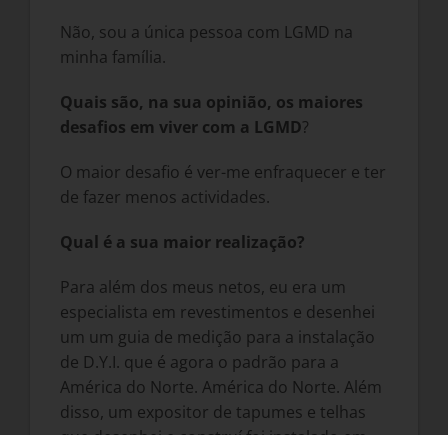
Não, sou a única pessoa com LGMD na
minha família.
Quais são, na sua opinião, os maiores
desafios em viver com a LGMD
?
O maior desafio é ver-me enfraquecer e ter
de fazer menos actividades.
Qual é a sua maior realização?
Para além dos meus netos, eu era um
especialista em revestimentos e desenhei
um um guia de medição para a instalação
de D.Y.I. que é agora o padrão para a
América do Norte. América do Norte. Além
disso, um expositor de tapumes e telhas
que desenhei e construí foi instalado em