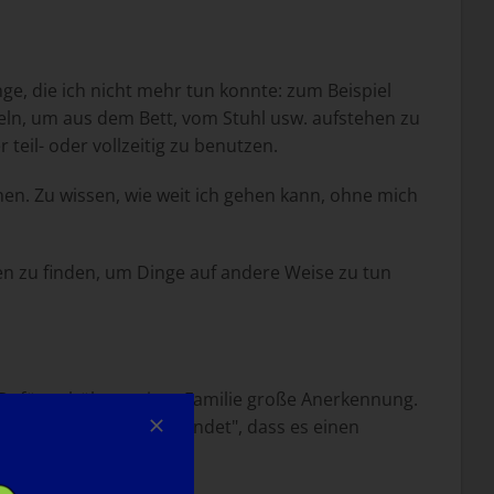
e, die ich nicht mehr tun konnte: zum Beispiel
eln, um aus dem Bett, vom Stuhl usw. aufstehen zu
teil- oder vollzeitig zu benutzen.
n. Zu wissen, wie weit ich gehen kann, ohne mich
en zu finden, um Dinge auf andere Weise zu tun
n. Dafür gebührt meiner Familie große Anerkennung.
, wenn man "einen Weg findet", dass es einen