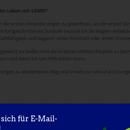
n im Leben mit LGMD?
 die ersten Veränderungen zu gewöhnen, an die ersten Ding
 fortgeschrittenen Stadium musste ich Strategien entwick
hfähigkeit und begann, einen Rollstuhl oder einen Scooter 
gewicht zu finden und die Grenzen meines Körpers zu kenne
kann und wann ich um Hilfe bitten muss.
rungen zu akzeptieren, klug und kreativ zu sein und Lösung
reicht habe, was ich wollte, und das tue ich auch weiterhi
ein Hindernis oder eine Ausrede ist, dass alles möglich ist
sich für E-Mail-
, aber der uns zum Ziel führt.
!