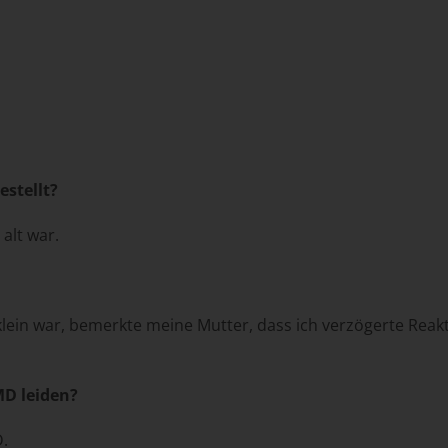
estellt?
 alt war.
klein war, bemerkte meine Mutter, dass ich verzögerte Reak
MD leiden?
D.