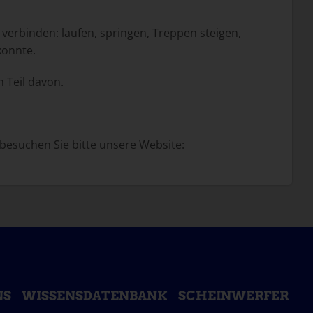
verbinden: laufen, springen, Treppen steigen,
konnte.
n Teil davon.
 besuchen Sie bitte unsere Website:
NS
WISSENSDATENBANK
SCHEINWERFER