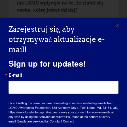
Jak LGMD wpłynęło na to, że stałeś się
osobą, którą jesteś dzisiaj?
Gdybym nie cierpiał na tę chorobę, nie
Zarejestruj się, aby
byłbym tym, kim jestem. Wyzwania
sprawiły, że urosłem i stałem się silny. Nie
otrzymywać aktualizacje e-
zaprzeczam temu, czego nie mogę zrobić i
mail!
okolicznościom, które mają na mnie wpływ.
Rozwinąłem umiejętność konfrontowania
Sign up for updates!
się z pozytywnym nastawieniem do
zachodzących zmian. Wiem, że w jakiś
E-mail
sposób rzeczy zawsze się układają.
Wpłynęło to na moją karierę zawodową i
dziedzinę, w której zdecydowałem się
By submitting this form, you are consenting to receive marketing emails from:
pracować. Pracuję w organizacjach
LGMD Awareness Foundation, 638 Kennedy Drive, Twin Lakes, WI, 53181, US,
https://www.lgmd-info.org/. You can revoke your consent to receive emails at
pozarządowych na rzecz praw osób
any time by using the SafeUnsubscribe® link, found at the bottom of every
niepełnosprawnych, zwłaszcza w zakresie
email.
Emails are serviced by Constant Contact.