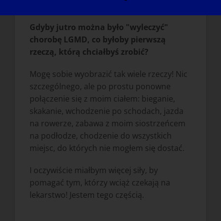
pełnią życia. Czy nie tego wszyscy szukają?
Gdyby jutro można było "wyleczyć"
chorobę LGMD, co byłoby pierwszą
rzeczą, którą chciałbyś zrobić?
Mogę sobie wyobrazić tak wiele rzeczy! Nic
szczególnego, ale po prostu ponowne
połączenie się z moim ciałem: bieganie,
skakanie, wchodzenie po schodach, jazda
na rowerze, zabawa z moim siostrzeńcem
na podłodze, chodzenie do wszystkich
miejsc, do których nie mogłem się dostać.
I oczywiście miałbym więcej siły, by
pomagać tym, którzy wciąż czekają na
lekarstwo! Jestem tego częścią.