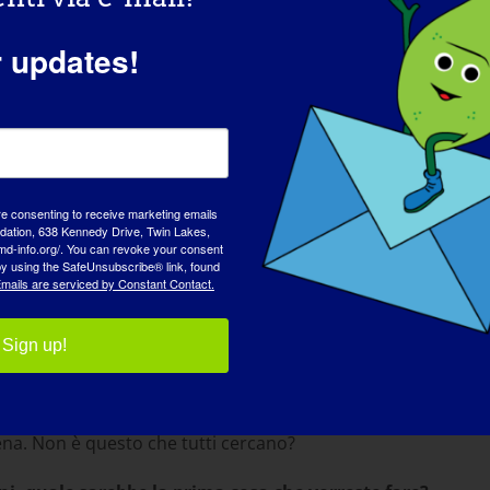
re la persona che è oggi?
r updates!
rsona che sono. Le sfide mi hanno fatto crescere e diventar
apacità di affrontare con un atteggiamento positivo i cambi
 il settore in cui ho scelto di lavorare. Lavoro in organizzaz
lità fisica. Inoltre, qui in Argentina, faccio parte dell'Assoc
re consenting to receive marketing emails
tion, 638 Kennedy Drive, Twin Lakes,
md-info.org/. You can revoke your consent
 by using the SafeUnsubscribe® link, found
mails are serviced by Constant Contact.
ersone inferiori agli altri.
deboli e fragili.
Sign up!
vorare, innamorarsi e realizzare tante cose.
na. Non è questo che tutti cercano?