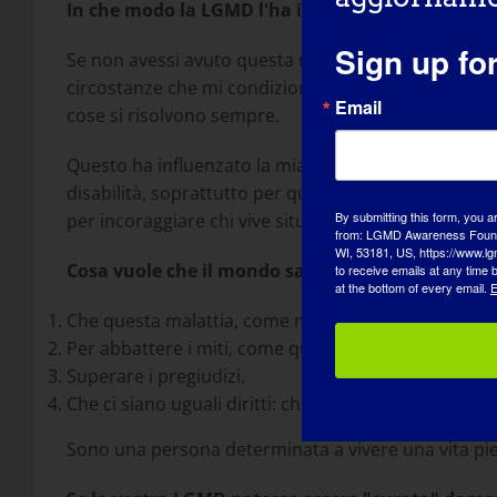
In che modo la LGMD l'ha influenzata nel diventa
Sign up fo
Se non avessi avuto questa malattia non sarei la pe
circostanze che mi condizionano. Ho sviluppato la c
Email
cose si risolvono sempre.
Questo ha influenzato la mia carriera professionale e
disabilità, soprattutto per quanto riguarda l'accessibi
By submitting this form, you a
per incoraggiare chi vive situazioni di disabilità.
from: LGMD Awareness Founda
WI, 53181, US, https://www.lg
Cosa vuole che il mondo sappia della LGMD?
to receive emails at any time
at the bottom of every email.
E
Che questa malattia, come molte altre, non rende le p
Per abbattere i miti, come quello secondo cui siamo 
Superare i pregiudizi.
Che ci siano uguali diritti: che si possa studiare, la
Sono una persona determinata a vivere una vita pie