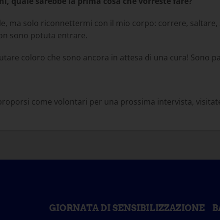
i, quale sarebbe la prima cosa che vorreste fare?
, ma solo riconnettermi con il mio corpo: correre, saltare, sa
 non sono potuta entrare.
utare coloro che sono ancora in attesa di una cura! Sono pa
proporsi come volontari per una prossima intervista, visitate
GIORNATA DI SENSIBILIZZAZIONE
B