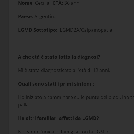
Nome:
Cecilia
ETÀ:
36 anni
Paese:
Argentina
LGMD Sottotipo:
LGMD2A/Calpainopatia
A che età è stata fatta la diagnosi?
Mi è stata diagnosticata all'età di 12 anni.
Quali sono stati i primi sintomi:
Ho iniziato a camminare sulle punte dei piedi. Inol
palla.
Ha altri familiari affetti da LGMD?
No, sono l'unica in famiglia con la LGMD.