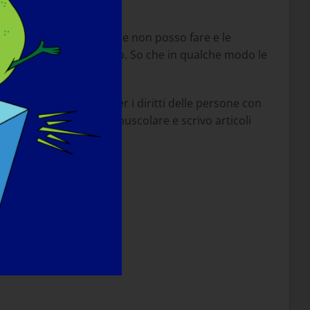
e forte. Non nego ciò che non posso fare e le
amenti che si verificano. So che in qualche modo le
ioni non governative per i diritti delle persone con
iazione per la distrofia muscolare e scrivo articoli