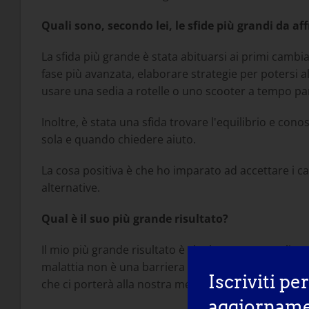
Quali sono, secondo lei, le sfide più grandi da 
La sfida più grande è stata abituarsi ai primi cambi
fase più avanzata, elaborare strategie per potersi alz
usare una sedia a rotelle o uno scooter a tempo pa
Inoltre, è stata una sfida trovare l'equilibrio e co
sola e quando chiedere aiuto.
La cosa positiva è che ho imparato ad accettare i cam
alternative.
Qual è il suo più grande risultato?
Il mio più grande risultato è che ho sempre realizz
malattia non è una barriera o una scusa, che tutto è
Iscriviti pe
che ci porterà alla nostra meta.
aggiornamen