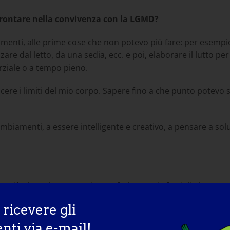
affrontare nella convivenza con la LGMD?
amenti, alle prime cose che non potevo più fare: per esempio,
are dal letto, da una sedia, ecc. e poi, elaborare il lutto pe
rziale o a tempo pieno.
noscere i limiti del mio corpo. Sapere fino a che punto potev
biamenti, a essere intelligente e creativo, a pensare a soluz
ato ciò che volevo e continuo a farlo. La mia famiglia ha un
 possibile se si riesce a "trovare un modo", che c'è un perc
r ricevere gli
ti via e-mail!