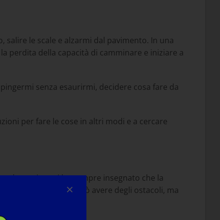
 salire le scale e alzarmi dal pavimento. In una
r la perdita della capacità di camminare e iniziare a
o spingermi senza esaurirmi, decidere cosa fare da
ioni per fare le cose in altri modi e a cercare
 grande merito: mi ha sempre insegnato che la
orso alternativo, che può avere degli ostacoli, ma