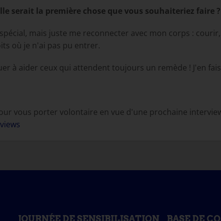
le serait la première chose que vous souhaiteriez faire ?
spécial, mais juste me reconnecter avec mon corps : courir, s
ts où je n'ai pas pu entrer.
nuer à aider ceux qui attendent toujours un remède ! J'en fais
our vous porter volontaire en vue d'une prochaine interview,
rviews
JOURNÉE DE SENSIBILISATION
BASE DE C