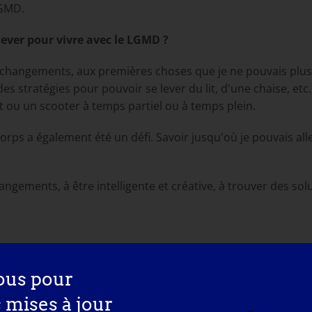
LGMD.
elever pour vivre avec le LGMD ?
s changements, aux premières choses que je ne pouvais plus 
des stratégies pour pouvoir se lever du lit, d'une chaise, etc.,
t ou un scooter à temps partiel ou à temps plein.
corps a également été un défi. Savoir jusqu'où je pouvais all
angements, à être intelligente et créative, à trouver des so
ce que je voulais et de continuer à le faire. Ma famille y es
ous pour
ut est possible si l'on peut "trouver un chemin", qu'il exis
s mises à jour