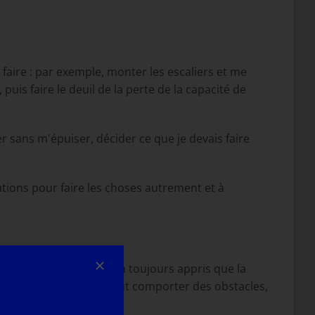
faire : par exemple, monter les escaliers et me
 puis faire le deuil de la perte de la capacité de
er sans m'épuiser, décider ce que je devais faire
lutions pour faire les choses autrement et à
t pour beaucoup, elle m'a toujours appris que la
te une autre voie, qui peut comporter des obstacles,