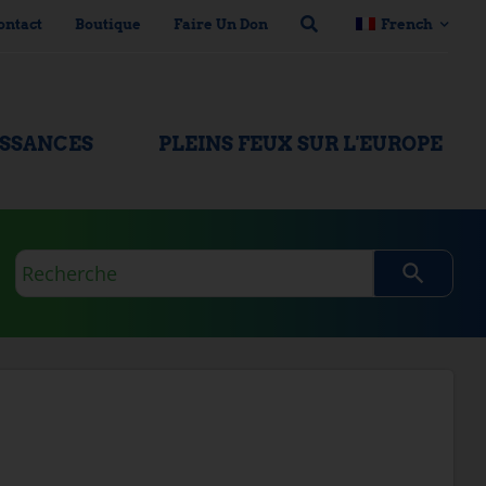
ontact
Boutique
Faire Un Don
French
ISSANCES
PLEINS FEUX SUR L'EUROPE
Requête
de
recherche