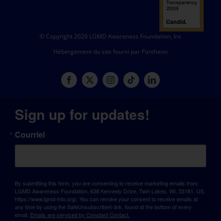
© Copyright 2026 LGMD Awareness Foundation, Inc
Hébergement du site fourni par Pantheon
Sign up for updates!
Courriel
By submitting this form, you are consenting to receive marketing emails from:
LGMD Awareness Foundation, 638 Kennedy Drive, Twin Lakes, WI, 53181, US,
https://www.lgmd-info.org/. You can revoke your consent to receive emails at
any time by using the SafeUnsubscribe® link, found at the bottom of every
email.
Emails are serviced by Constant Contact.