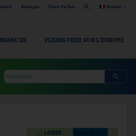
ontact
Boutique
Faire Un Don
French
ISSANCES
PLEINS FEUX SUR L'EUROPE
Requête
de
recherche