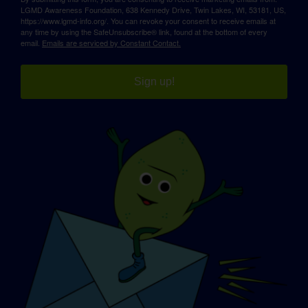
LGMD Awareness Foundation, 638 Kennedy Drive, Twin Lakes, WI, 53181, US,
https://www.lgmd-info.org/. You can revoke your consent to receive emails at
any time by using the SafeUnsubscribe® link, found at the bottom of every
email.
Emails are serviced by Constant Contact.
Sign up!