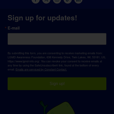
Sign up for updates!
E-mail
By submitting this form, you are consenting to receive marketing emails from:
LGMD Awareness Foundation, 638 Kennedy Drive, Twin Lakes, WI, 53181, US,
https://www.lgmd-info.org/. You can revoke your consent to receive emails at
any time by using the SafeUnsubscribe® link, found at the bottom of every
email.
Emails are serviced by Constant Contact.
Sign up!