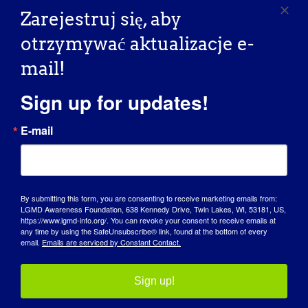
najlepiej i pracuje najciężej. Jest dumny z
Zarejestruj się, aby
tego, że jest to jedna z jego najsilniejszych
otrzymywać aktualizacje e-
cech i lubi opisywać siebie jako
"zaciekłego".
mail!
Jak LGMD wpłynęło na to, że stałeś się
Sign up for updates!
osobą, którą jesteś dzisiaj?
E-mail
Choroba LGMD wpłynęła na Jacoba od
momentu postawienia diagnozy. Jest
bardziej świadomy tego, że słucha swojego
ciała, gdy potrzebuje ono odpoczynku. Nie
By submitting this form, you are consenting to receive marketing emails from:
boi się prosić nauczycieli o przerwę, jeśli jej
LGMD Awareness Foundation, 638 Kennedy Drive, Twin Lakes, WI, 53181, US,
https://www.lgmd-info.org/. You can revoke your consent to receive emails at
potrzebuje, zwłaszcza podczas zajęć
any time by using the SafeUnsubscribe® link, found at the bottom of every
email.
Emails are serviced by Constant Contact.
wychowania fizycznego i przerw. Jego
nauczyciele komentowali nam, jak bardzo
są dumni i pod wrażeniem, że robi to w tak
Sign up!
młodym wieku.