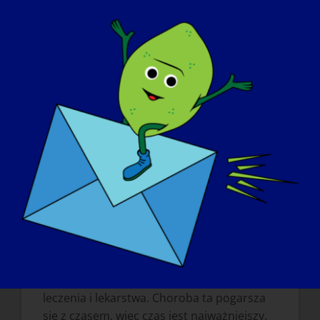
Dla nas, jako jego rodziców, mamy nową
motywację i cel: pomóc całej społeczności
LGMD, w tym Jacobowi, uzyskać leczenie,
którego każdy pacjent potrzebuje i na które
zasługuje. Staliśmy się orędownikami, aby
pomóc w podnoszeniu świadomości na
temat tej rzadkiej choroby i jesteśmy
oddani pomaganiu społeczności, jak tylko
możemy.
Co chciałbyś, aby świat dowiedział się o
LGMD?
?
Chcemy, aby świat dowiedział się, że LGMD
jest krytyczną, rzadką chorobą, która
rozpaczliwie potrzebuje jak najszybszego
leczenia i lekarstwa. Choroba ta pogarsza
się z czasem, więc czas jest najważniejszy.