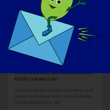
WAS SOLL DIE WELT ÜBER LGMD
WISSEN?
:
Ich möchte, dass die Welt weiß, dass das
Leben mit LGMD eine Herausforderung ist.
LGMD beeinträchtigt Ihr
und dass ich immer noch in der Lage bin,
am täglichen Leben teilzuhaben.
WENN IHRE LGMD MORGEN "GEHEILT"
WERDEN KÖNNTE, WAS WÜRDEN SIE ALS
ERSTES TUN WOLLEN?
:
Ich würde einfach rennen und rennen und
rennen und rennen und... nun, ich denke,
Sie verstehen schon, lol?