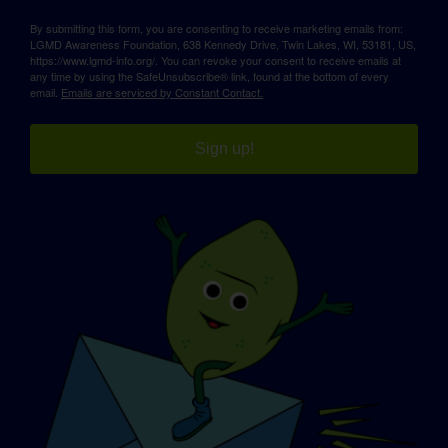
By submitting this form, you are consenting to receive marketing emails from:
LGMD Awareness Foundation, 638 Kennedy Drive, Twin Lakes, WI, 53181, US,
https://www.lgmd-info.org/. You can revoke your consent to receive emails at
any time by using the SafeUnsubscribe® link, found at the bottom of every
email.
Emails are serviced by Constant Contact.
Sign up!