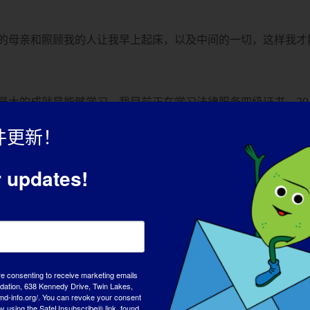
的母亲和照顾我的人让我早上起床，以及中间的一切，这样我才
大的成就是能够学习。我目前正在学习法律服务四级证书。20
Zia。我还拥有艺术（专业写作）高级文凭、专业编辑和校对证书，以及
件更新！
活动。我和其他大约 15 人都是青年咨询委员会 (YAC) 的
划和组织各种活动。
r updates!
："尽我所能，爱我所能！"
re consenting to receive marketing emails
LGMD 影响您的
tion, 638 Kennedy Drive, Twin Lakes,
md-info.org/. You can revoke your consent
一部分。
 by using the SafeUnsubscribe® link, found