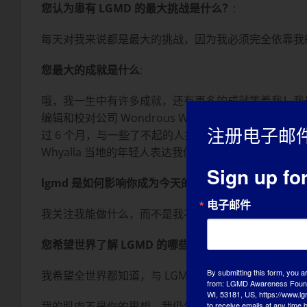
您认为患有 LGMD 的最大挑战是什么？
:
每天对我来说都是最大的挑战，因为我必须完全依靠我
您最大的成就是什么
:
哦，我一生中有许多成就，还有更多的成就等着我！我最
编辑和校对公司 Wondrous Words with 
注册电子邮
过 6 个月，与一些了不起的人共事。 我还积极参与社区
Whyalla 当地的年轻人表达我们的关切和意见，并策
Sign up fo
lgmd 是如何影响你成为今天的自己的？
电子邮件
我关注我能做什么，而不是我不能做什么。我的座右铭是
您希望世界了解 LGMD 的哪些方面？
:
By submitting this form, you a
我希望全世界都知道，与 LGMD 共同生活是一项挑战。
from: LGMD Awareness Founda
WI, 53181, US, https://www.lg
我的肌肉不是你的思想，我仍然有能力成为日常生活的
to receive emails at any time