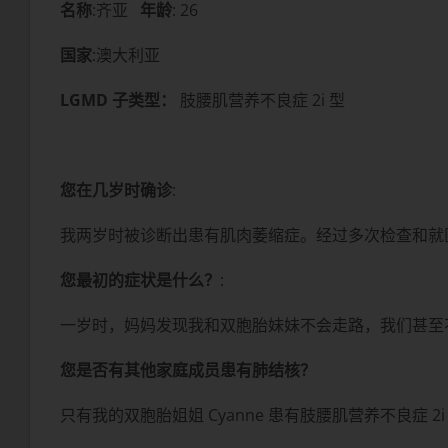
名称
:齐亚
年龄
: 26
国家
:澳大利亚
LGMD 子类型：
肢腰肌营养不良症 2i 型
您在几岁时确诊
:
我两岁时被诊断出患有肌肉萎缩症。经过多次检查和就医，
您最初的症状是什么？
:
一岁时，妈妈发现我和双胞胎妹妹不会走路，我们甚至
您是否有其他家庭成员患有肺结核？
只有我的双胞胎姐姐 Cyanne 患有肢腰肌营养不良症 2i