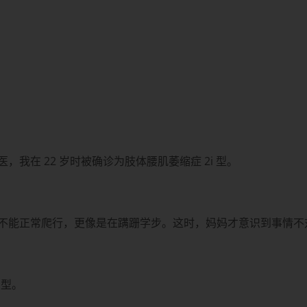
我在 22 岁时被确诊为肢体腰肌萎缩症 2i 型。
不能正常爬行，更像是在蹒跚学步。这时，妈妈才意识到事情不
 型。