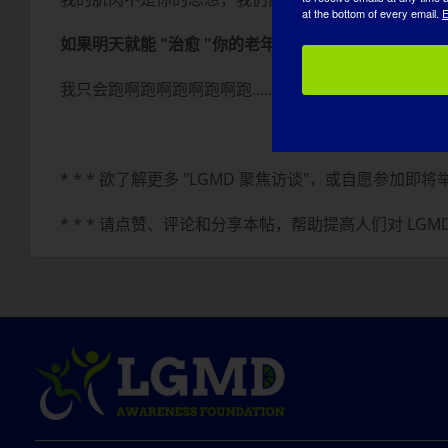
at the bottom of every email.
E
如果明天就能 "治愈 "你的老年痴呆症，你最想做的第
我只会跑啊跑啊跑啊跑啊跑......嗯，我想你应该明白了
* * * 欲了解更多 "LGMD 聚焦访谈"，或自愿参加即将举行的访谈，
* * * 请点赞、评论和分享本帖，帮助提高人们对 LGM