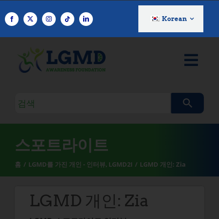
콘
텐
Korean
츠
로
건
너
뛰
기
검
색
쿼
리
스포트라이트
홈
LGMD를 가진 개인 - 인터뷰
LGMD2I
LGMD 개인: Zia
LGMD 개인: Zia