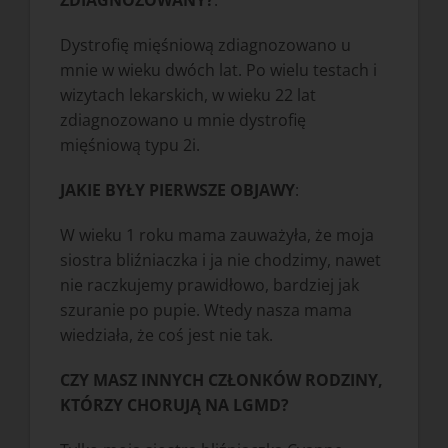
ZDIAGNOZOWANY?
:
Dystrofię mięśniową zdiagnozowano u
mnie w wieku dwóch lat. Po wielu testach i
wizytach lekarskich, w wieku 22 lat
zdiagnozowano u mnie dystrofię
mięśniową typu 2i.
JAKIE BYŁY PIERWSZE OBJAWY
:
W wieku 1 roku mama zauważyła, że moja
siostra bliźniaczka i ja nie chodzimy, nawet
nie raczkujemy prawidłowo, bardziej jak
szuranie po pupie. Wtedy nasza mama
wiedziała, że coś jest nie tak.
CZY MASZ INNYCH CZŁONKÓW RODZINY,
KTÓRZY CHORUJĄ NA LGMD?