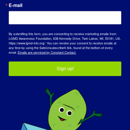
spotkaniach Rady, wyrażamy nasze obawy i
E-mail
opinie dotyczące lokalnych młodych ludzi w
Whyalla oraz planujemy i organizujemy
wydarzenia.
By submitting this form, you are consenting to receive marketing emails from:
JAK CHOROBA ALZHEIMERA WPŁYNĘŁA
LGMD Awareness Foundation, 638 Kennedy Drive, Twin Lakes, WI, 53181, US,
https://www.lgmd-info.org/. You can revoke your consent to receive emails at
NA TO, ŻE STAŁEŚ SIĘ OSOBĄ, KTÓRĄ
any time by using the SafeUnsubscribe® link, found at the bottom of every
JESTEŚ DZISIAJ:
email.
Emails are serviced by Constant Contact.
Skupiam się na tym, co mogę zrobić, a nie
Sign up!
na tym, czego nie mogę. Moje motto to:
"Robię to, co mogę i kocham to, co mogę
robić!".
CO CHCIAŁBYŚ, ABY ŚWIAT DOWIEDZIAŁ
SIĘ O LGMD?
:
Chciałbym, aby świat dowiedział się, że
życie z LGMD jest trudne. LGMD wpływa na