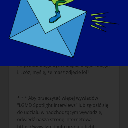
że nadal jestem w stanie być częścią
codziennego życia.
GDYBY JUTRO MOŻNA BYŁO "WYLECZYĆ"
CHOROBĘ ALZHEIMERA, CO BYŁOBY
PIERWSZĄ RZECZĄ, KTÓRĄ CHCIAŁBYŚ
ZROBIĆ?
:
Po prostu biegałbym i biegał, biegał i biegał
i... cóż, myślę, że masz zdjęcie lol?
* * * Aby przeczytać więcej wywiadów
"LGMD Spotlight Interviews" lub zgłosić się
do udziału w nadchodzącym wywiadzie,
odwiedź naszą stronę internetową
https://www.lgmd-info.org/spotlight-