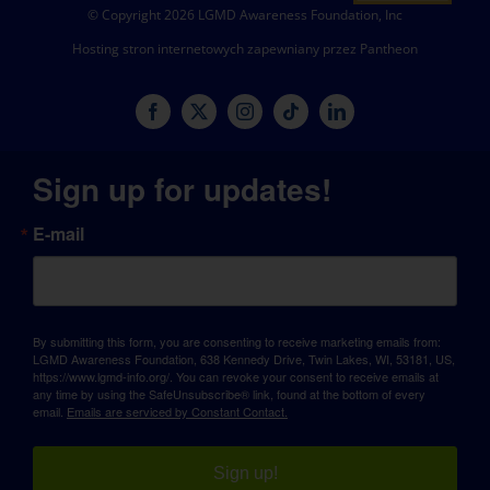
© Copyright 2026 LGMD Awareness Foundation, Inc
Hosting stron internetowych zapewniany przez Pantheon
Sign up for updates!
E-mail
By submitting this form, you are consenting to receive marketing emails from:
LGMD Awareness Foundation, 638 Kennedy Drive, Twin Lakes, WI, 53181, US,
https://www.lgmd-info.org/. You can revoke your consent to receive emails at
any time by using the SafeUnsubscribe® link, found at the bottom of every
email.
Emails are serviced by Constant Contact.
Sign up!