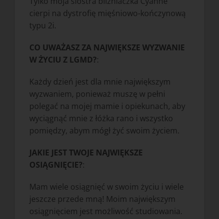
Tylko moja siostra bliźniaczka Cyanne
cierpi na dystrofię mięśniowo-kończynową
typu 2i.
CO UWAŻASZ ZA NAJWIĘKSZE WYZWANIE
W ŻYCIU Z LGMD?
:
Każdy dzień jest dla mnie największym
wyzwaniem, ponieważ muszę w pełni
polegać na mojej mamie i opiekunach, aby
wyciągnąć mnie z łóżka rano i wszystko
pomiędzy, abym mógł żyć swoim życiem.
JAKIE JEST TWOJE NAJWIĘKSZE
OSIĄGNIĘCIE?
:
Mam wiele osiągnięć w swoim życiu i wiele
jeszcze przede mną! Moim największym
osiągnięciem jest możliwość studiowania.