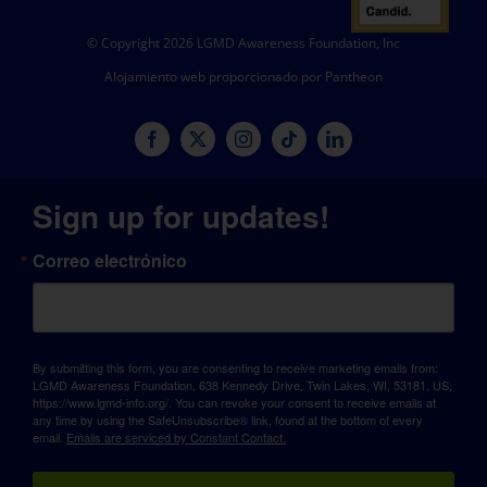
© Copyright 2026 LGMD Awareness Foundation, Inc
Alojamiento web proporcionado por Pantheon
Sign up for updates!
Correo electrónico
By submitting this form, you are consenting to receive marketing emails from:
LGMD Awareness Foundation, 638 Kennedy Drive, Twin Lakes, WI, 53181, US,
https://www.lgmd-info.org/. You can revoke your consent to receive emails at
any time by using the SafeUnsubscribe® link, found at the bottom of every
email.
Emails are serviced by Constant Contact.