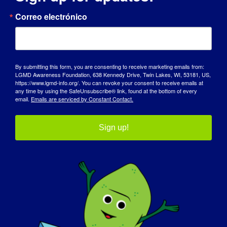
INDIVIDUO CON LGMD: Jill
Correo electrónico
By submitting this form, you are consenting to receive marketing emails from:
LGMD Awareness Foundation, 638 Kennedy Drive, Twin Lakes, WI, 53181, US,
INDIVIDUO CON LGMD: Lori
https://www.lgmd-info.org/. You can revoke your consent to receive emails at
any time by using the SafeUnsubscribe® link, found at the bottom of every
email.
Emails are serviced by Constant Contact.
Sign up!
INDIVIDUO CON LGMD: Karen
INDIVIDUO CON LGMD: Anna