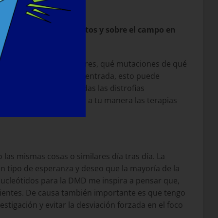
ínicos.
ón (sus propios proyectos y sobre el campo en
e, para pacientes y padres, qué mutaciones de qué
na individualizada. De entrada, esto puede
 enfermedad de casi todas las distrofias
estigación e interpretar a tu manera las terapias
las mismas cosas o similares día tras día. La
 tipo de esperanza y deseo que la mayoría de la
gonucleótidos para la DMD me inspira a pensar que,
pacientes. De causa también importante es que tengo
tigación y evitar la desviación forzada en el foco