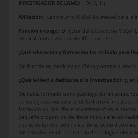
INVESTIGADOR DE LGMD:
Dr. Qi Lu
Afiliación:
Laboratorio McColl Lockwood para la In
Función o cargo:
Director del laboratorio McColl L
Medical center, Atrium Health, Charlotte
¿Qué educación y formación ha recibido para lle
Me licencié en medicina en China y obtuve el docto
¿Qué le llevó a dedicarse a la investigación y, en
Me había formado como patólogo durante muchos añ
de los tejidos musculares de la distrofia muscular.
fascinado por las "fibras revertientes" en el mús
pequeña proporción de fibras musculares en realid
detrás de la reversión de las fibras de no distrofi
Mis estudios en el Laboratorio de Biología Celular 