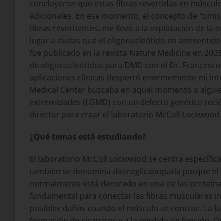
concluyeron que estas fibras revertidas en músc
adicionales. En ese momento, el concepto de "omis
fibras revertientes, me llevó a la explotación de 
lugar a dudas que el oligonucleótido en antisentido
fue publicado en la revista Nature Medicine en 20
de oligonucleótidos para DMD con el Dr. Francesco
aplicaciones clínicas despertó enormemente mi inter
Medical Center buscaba en aquel momento a alguien
extremidades (LGMD) con un defecto genético recié
director para crear el laboratorio McColl Lockwood 
¿Qué temas está estudiando?
El laboratorio McColl Lockwood se centra específic
también se denomina distroglicanopatía porque el pr
normalmente está decorado en una de las proteínas d
fundamental para conectar las fibras musculares in
posibles daños cuando el músculo se contrae. La f
formación de cicatrices y a la pérdida de función.