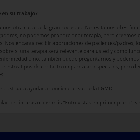
 en su trabajo?
omos otra capa de la gran sociedad. Necesitamos el estímulo,
gadores, no podemos proporcionar terapia, pero creemos q
as. Nos encanta recibir aportaciones de pacientes/padres, l
sobre si una terapia será relevante para usted y cómo funci
 la enfermedad o no, también puede preguntarnos y podemos
que estos tipos de contacto no parezcan especiales, pero d
s.
e post para ayudar a concienciar sobre la LGMD.
lar de cinturas o leer más "Entrevistas en primer plano", vi