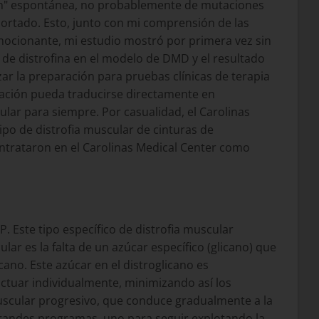
ón" espontánea, no probablemente de mutaciones
ortado. Esto, junto con mi comprensión de las
emocionante, mi estudio mostró por primera vez sin
s de distrofina en el modelo de DMD y el resultado
r la preparación para pruebas clínicas de terapia
gación pueda traducirse directamente en
ular para siempre. Por casualidad, el Carolinas
po de distrofia muscular de cinturas de
ntrataron en el Carolinas Medical Center como
 Este tipo específico de distrofia muscular
ar es la falta de un azúcar específico (glicano) que
ano. Este azúcar en el distroglicano es
actuar individualmente, minimizando así los
uscular progresivo, que conduce gradualmente a la
 grandes programas, uno para seguir explotando la