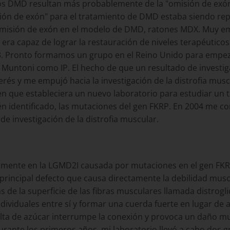
ulos DMD resultan más probablemente de la "omisión de ex
ión de exón" para el tratamiento de DMD estaba siendo rep
la omisión de exón en el modelo de DMD, ratones MDX. Muy 
 era capaz de lograr la restauración de niveles terapéutico
03. Pronto formamos un grupo en el Reino Unido para empeza
 Muntoni como IP. El hecho de que un resultado de investi
és y me empujó hacia la investigación de la distrofia musc
 que estableciera un nuevo laboratorio para estudiar un ti
n identificado, las mutaciones del gen FKRP. En 2004 me co
de investigación de la distrofia muscular.
amente en la LGMD2I causada por mutaciones en el gen FKRP.
incipal defecto que causa directamente la debilidad muscul
e la superficie de las fibras musculares llamada distroglic
dividuales entre sí y formar una cuerda fuerte en lugar de 
alta de azúcar interrumpe la conexión y provoca un daño m
 Durante los primeros años, mi laboratorio llevó a cabo dos