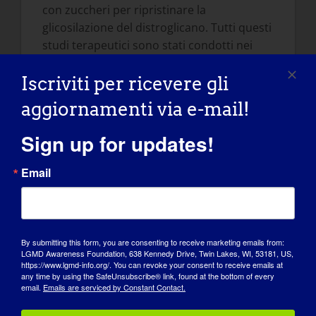
con zuccheri per ripristinare la
glicosilazione del distroglicano. Tutti questi
studi terapeutici sono stati condotti nei
nostri modelli murini mutanti FKRP
Iscriviti per ricevere gli
contenenti le mutazioni identificate nei
pazienti e con manifestazioni della malattia
aggiornamenti via e-mail!
simili a quelle osservate in clinica.
Sign up for updates!
In che modo il suo lavoro aiuterà i
pazienti? È di natura più scientifica o
Email
potrebbe diventare un trattamento per
la LGMD.
o MD
in generale?
Come ho descritto in precedenza, i nostri
By submitting this form, you are consenting to receive marketing emails from:
programmi di ricerca sono di natura
LGMD Awareness Foundation, 638 Kennedy Drive, Twin Lakes, WI, 53181, US,
https://www.lgmd-info.org/. You can revoke your consent to receive emails at
traslazionale e si concentrano in
any time by using the SafeUnsubscribe® link, found at the bottom of every
particolare sullo sviluppo di terapie. Come
email.
Emails are serviced by Constant Contact.
risulta dalle nostre pubblicazioni degli