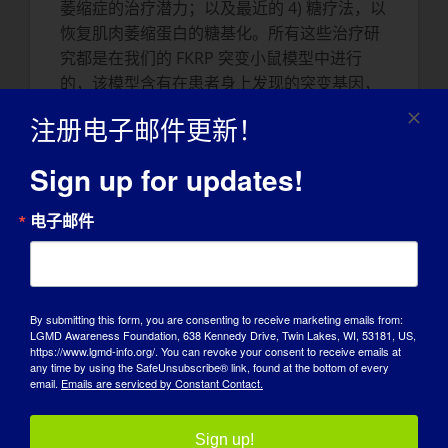
萎缩症的治疗潜力；以及最近的 4) 糖疗法，以
恢复肌肉萎缩蛋白的糖基化。所有这些治疗研
究都是在我们的 FKRP 突变小鼠模型中进行
的，该模型含有在患者身上发现的突变基因，
其疾病表现与临床上观察到的相似。
注册电子邮件更新！
您的工作将如何帮助患者？它是更科学的，还
Sign up for updates!
是可能成为 LGMD 的治疗方法？
或 MD
在一般
情况下？
电子邮件
如上所述，我们的研究计划是转化性的，特别
侧重于疗法的开发。从我们过去几年发表的论
文中可以看出，有三种治疗方法已经证明了其
By submitting this form, you are consenting to receive marketing emails from:
治疗潜力：1）使用现有药物（如他莫昔芬和
LGMD Awareness Foundation, 638 Kennedy Drive, Twin Lakes, WI, 53181, US,
雷洛昔芬）进行非疾病特异性治疗，对 FKRP
https://www.lgmd-info.org/. You can revoke your consent to receive emails at
any time by using the SafeUnsubscribe® link, found at the bottom of every
小鼠模型的肌肉病理和功能有显著的长期疗
email.
Emails are serviced by Constant Contact.
效。这种疗法有可能适用于所有 LGMDs；2）
AAV 基因疗法，专门针对与 FKRP 基因突变相
Sign up!