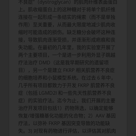
不良症"（dystroglycan）的肌肉纤维表面蛋白
上。肌收缩蛋白上的这种糖对于将单个肌纤维
连接在一起形成一条结实的绳索（而不是单独
作用）至关重要，从而最大限度地减少肌肉收
缩时可能造成的损伤。缺乏糖分会破坏这种连
接，导致肌肉逐渐受损，并逐渐形成疤痕和丧
失功能。在最初的几年里，我的实验室开展了
两个主要项目，一个是进一步利用外显子跳越
疗法治疗 DMD（这是我早期研究的遗留项
目），另一个是建立 FKRP 相关肌营养不良症
的细胞培养和小鼠模型系统。在过去 6 年中，
几乎所有项目都致力于开发 FKRP 肌营养不良
症（包括 LGMD2I 和一些先天性肌营养不良
症）的实验疗法。迄今为止，我们开展的主要
治疗开发项目包括1）药物筛选，以确定能够
恢复/增强糖基化功能的化合物；2）AAV 基因
疗法，以弥补 FKRP 基因突变导致的功能缺
失。3) 对现有药物进行评估，以评估其对肌肉