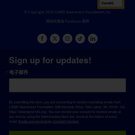
© Copyright 2026 LGMD Awareness Foundation, Inc
网站托管由 Pantheon 提供
Sign up for updates!
电子邮件
By submitting this form, you are consenting to receive marketing emails from:
LGMD Awareness Foundation, 638 Kennedy Drive, Twin Lakes, WI, 53181, US,
https://www.lgmd-info.org/. You can revoke your consent to receive emails at
any time by using the SafeUnsubscribe® link, found at the bottom of every
email.
Emails are serviced by Constant Contact.