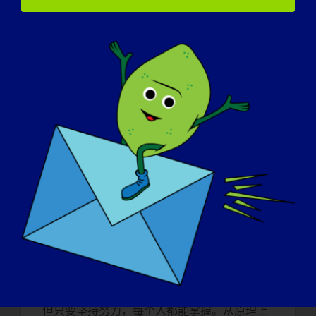
关的肌营养不良症。 经证实，这种疗法有可能
几乎完全预防疾病的恶化；以及 3）使用核糖
醇（一种正常存在于人体内的代谢物）进行治
疗。 这种疗法也是针对特定疾病的，已证明能
有效增强肌营养不良糖的糖基化，显著改善肌
肉病理和功能。 所有这些实验性疗法都是利用
我们的 FKRP 小鼠模型进行的，可以进入临床
试验阶段。
您希望患者和其他对 LGMD 感兴趣的人了解哪
些研究信息（您自己的项目和该领域的总体信
息）？
那么，我们希望他们清楚地知道他们各自疾病
的性质是什么。重要的是，对于患者和家长来
说，他们的基因有哪些突变。这些信息都至关
重要，因为我们正在进入一个令人兴奋的个体
化医疗时代。从一开始，这听起来可能很难，
但只要坚持努力，每个人都能掌握。从原理上