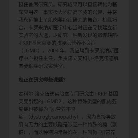
担任首席研究员。研究成果可以直接转化为临
床应用这一事实极大地提高了我的兴趣，并将
我永远推上了肌肉萎缩症研究的舞台。机缘巧
合，卡罗来纳斯医学中心当时正在寻找建立新
实验室的人选，以研究一种新发现的遗传缺陷-
-FKRP基因突变的肢腰肌营养不良症
（LGMD）。2004 年，我应聘到卡罗莱纳斯医
疗中心担任主任，负责建立麦科尔-洛克伍德肌
肉萎缩症研究实验室。
您正在研究哪些课题？
麦科尔-洛克伍德实验室专门研究由 FKRP 基因
突变引起的 LGMD2I。这种特殊类型的肌肉萎
缩症也被称为 "肌营养不良
症"（dystroglycanopathy），因为直接导致
肌肉无力的主要缺陷是缺乏一种特殊的糖（聚
糖），而这种糖通常装饰在一种叫做 "肌营养