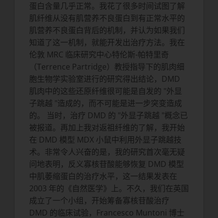
蛋白含量几乎正常。我花了很多时间试图了解
肌纤维从没有肌营养不良蛋白到有正常水平的
肌营养不良蛋白背后的机制，并认为如果我们
知道了这一机制，就能开发出治疗方法。我在
伦敦 MRC 临床研究中心特伦斯-帕特里奇
（Terrence Partridge）教授指导下的肌肉细
胞生物学实验室进行的研究得出结论，DMD
肌肉中的这些还原纤维很可能是自发的 "外显
子跳越 "造成的，而不可能是进一步突变造成
的。 当时，治疗 DMD 的 "外显子跳越 "概念已
被报道。再加上我对返祖纤维的了解，我开始
在 DMD 模型 MDX 小鼠中利用外显子跳越技
术。非常令人兴奋的是，我的研究首次毫无疑
问地表明，反义寡核苷酸能够恢复 DMD 模型
中肌萎缩蛋白的治疗水平，这一结果发表在
2003 年的《自然医学》上。不久，我们在英国
成立了一个小组，开始筹备寡核苷酸治疗
DMD 的临床试验，Francesco Muntoni 博士